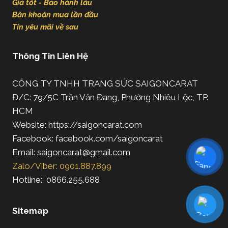
Giá tốt - Bảo hành lâu
Băn khoăn mua lần đầu
Tin yêu mãi về sau
Thông Tin Liên Hệ
CÔNG TY TNHH TRANG SỨC SAIGONCARAT
Đ/C: 79/5C Trần Văn Đang, Phường Nhiêu Lộc, TP.
HCM
Website: https://saigoncarat.com
Facebook: facebook.com/saigoncarat
Email:
saigoncarat@gmail.com
Zalo/Viber: 0901.887.899
Hotline: 0866.255.688
Sitemap