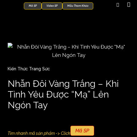
Mã SP
Video SP
Mẫu Tham Khảo
Kiến Thức Trang Sức
Nhẫn Đôi Vàng Trắng – Khi
Tình Yêu Được “Mạ” Lên
Ngón Tay
Mã SP
Tìm nhanh mã sản phẩm -> Click