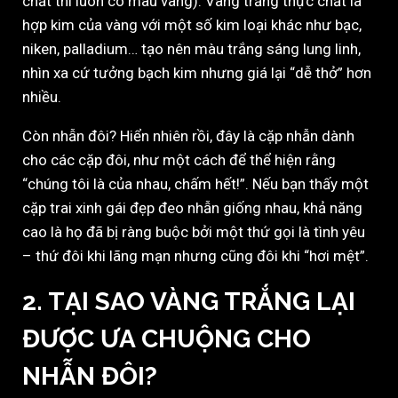
chất thì luôn có màu vàng). Vàng trắng thực chất là
hợp kim của vàng với một số kim loại khác như bạc,
niken, palladium… tạo nên màu trắng sáng lung linh,
nhìn xa cứ tưởng bạch kim nhưng giá lại “dễ thở” hơn
nhiều.
Còn nhẫn đôi? Hiển nhiên rồi, đây là cặp nhẫn dành
cho các cặp đôi, như một cách để thể hiện rằng
“chúng tôi là của nhau, chấm hết!”. Nếu bạn thấy một
cặp trai xinh gái đẹp đeo nhẫn giống nhau, khả năng
cao là họ đã bị ràng buộc bởi một thứ gọi là tình yêu
– thứ đôi khi lãng mạn nhưng cũng đôi khi “hơi mệt”.
2. TẠI SAO VÀNG TRẮNG LẠI
ĐƯỢC ƯA CHUỘNG CHO
NHẪN ĐÔI?