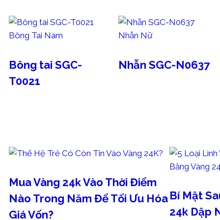
CÁC MẪU TRANG SỨC THAM KHẢO
Bông Tai Nam
Nhẫn Nữ
Bông tai SGC-
Nhẫn SGC-N0637
T0021
BÀI VIẾT KHÁC
Mua Vàng 24k Vào Thời Điểm
Bí Mật S
Nào Trong Năm Để Tối Ưu Hóa
24k Dập N
Giá Vốn?