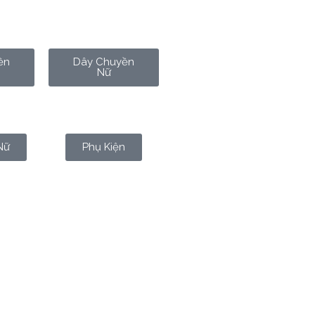
ền
Dây Chuyền
Nữ
Nữ
Phụ Kiện
“đánh dấu chủ quyền” hay chỉ
ôi – một thứ nhỏ bé nhưng mang