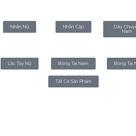
Nhẫn Nữ
Nhẫn Cặp
Dây Chuy
Nam
Lắc Tay Nữ
Bông Tai Nam
Bông Tai 
Tất Cả Sản Phẩm
i thích đeo nhẫn đôi không? Phải chăng đó là một hình thức 
úng ta sẽ cùng nhau tìm hiểu về ý nghĩa sâu xa của nhẫn đ