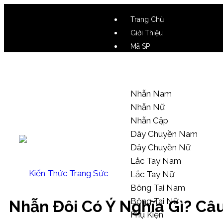
Trang Chủ
Giới Thiệu
Mã SP
Video SP
Mẫu Tham Khảo
Nhẫn Nam
Nhẫn Nữ
Nhẫn Cặp
Dây Chuyền Nam
Dây Chuyền Nữ
Lắc Tay Nam
Kiến Thức Trang Sức
Lắc Tay Nữ
Bông Tai Nam
Bông Tai Nữ
Nhẫn Đôi Có Ý Nghĩa Gì? C
Phụ Kiện