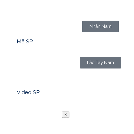
Tìm nhanh mã sản phẩm -> Click
Nhẫn Nam
Mã SP
Lắc Tay Nam
Xem nhanh video sản phẩm -> Click
Video SP
Blog
Liên Hệ
X
Bạn có bao giờ thắc mắc tại sao các cặp đôi yêu nhau lạ
đơn giản là một món đồ trang sức hợp thời? Hôm nay, ch
theo cả bầu trời cảm xúc và trách nhiệm.