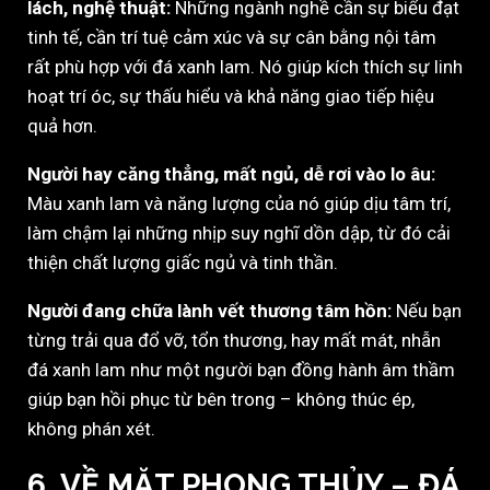
lách, nghệ thuật:
Những ngành nghề cần sự biểu đạt
tinh tế, cần trí tuệ cảm xúc và sự cân bằng nội tâm
rất phù hợp với đá xanh lam. Nó giúp kích thích sự linh
hoạt trí óc, sự thấu hiểu và khả năng giao tiếp hiệu
quả hơn.
Người hay căng thẳng, mất ngủ, dễ rơi vào lo âu:
Màu xanh lam và năng lượng của nó giúp dịu tâm trí,
làm chậm lại những nhịp suy nghĩ dồn dập, từ đó cải
thiện chất lượng giấc ngủ và tinh thần.
Người đang chữa lành vết thương tâm hồn:
Nếu bạn
từng trải qua đổ vỡ, tổn thương, hay mất mát, nhẫn
đá xanh lam như một người bạn đồng hành âm thầm
giúp bạn hồi phục từ bên trong – không thúc ép,
không phán xét.
6. VỀ MẶT PHONG THỦY – ĐÁ