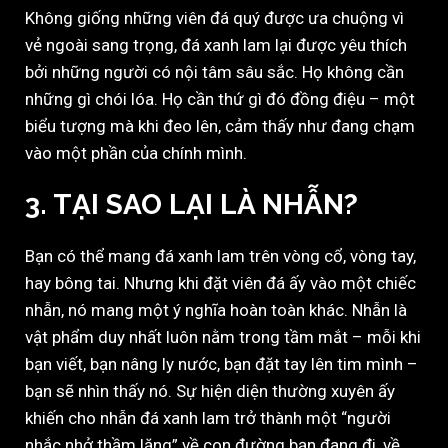
Không giống những viên đá quý được ưa chuộng vì
vẻ ngoài sang trọng, đá xanh lam lại được yêu thích
bởi những người có nội tâm sâu sắc. Họ không cần
những gì chói lóa. Họ cần thứ gì đó đồng điệu – một
biểu tượng mà khi đeo lên, cảm thấy như đang chạm
vào một phần của chính mình.
3. TẠI SAO LẠI LÀ NHẪN?
Bạn có thể mang đá xanh lam trên vòng cổ, vòng tay,
hay bông tai. Nhưng khi đặt viên đá ấy vào một chiếc
nhẫn, nó mang một ý nghĩa hoàn toàn khác. Nhẫn là
vật phẩm duy nhất luôn nằm trong tầm mắt – mỗi khi
bạn viết, bạn nâng ly nước, bạn đặt tay lên tim mình –
bạn sẽ nhìn thấy nó. Sự hiện diện thường xuyên ấy
khiến cho nhẫn đá xanh lam trở thành một “người
nhắc nhở thầm lặng” về con đường bạn đang đi, về