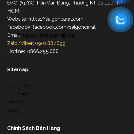
Đ/C: 79/5C Trần Văn Đang, Phường Nhiêu Lộc, TP.
HCM
Website: https://saigoncarat.com
Facebook: facebook.com/saigoncarat
Email:
saigoncarat@gmail.com
Zalo/Viber: 0901.887.899
Hotline: 0866.255.688
Sitemap
Trang Sức
Giới Thiệu
Liên Hệ
Blog
Chính Sách Bán Hàng