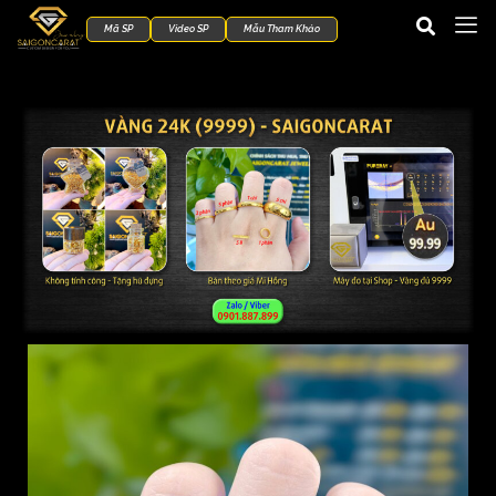
Mã SP
Video SP
Mẫu Tham Khảo