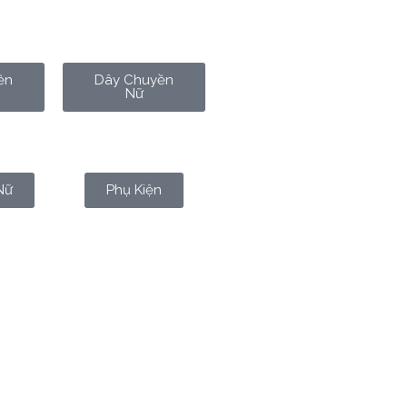
ền
Dây Chuyền
Nữ
Nữ
Phụ Kiện
hài của đá và kim loại. Trong
ơ, vừa tỉnh thức. Đó là lý do
t ai để ý đúng mức.