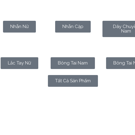
Nhẫn Nữ
Nhẫn Cặp
Dây Chuy
Nam
Lắc Tay Nữ
Bông Tai Nam
Bông Tai 
Tất Cả Sản Phẩm
ức. Chúng là ký ức, là ẩn dụ, là cảm xúc nén lại trong hình 
ng một vị trí kỳ lạ — vừa dịu dàng, vừa mạnh mẽ; vừa mộng m
 đẫm một tầng sâu cảm xúc
, tâm linh và năng lượng mà í