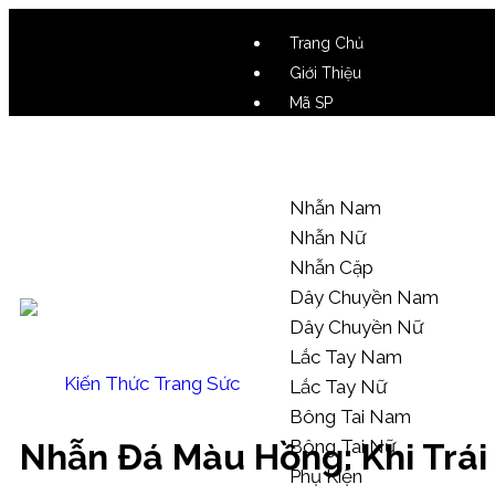
Trang Chủ
Giới Thiệu
Mã SP
Video SP
Mẫu Tham Khảo
Nhẫn Nam
Nhẫn Nữ
Nhẫn Cặp
Dây Chuyền Nam
Dây Chuyền Nữ
Lắc Tay Nam
Kiến Thức Trang Sức
Lắc Tay Nữ
Bông Tai Nam
Bông Tai Nữ
Nhẫn Đá Màu Hồng: Khi Trái
Phụ Kiện