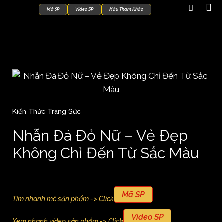
Mã SP
Video SP
Mẫu Tham Khảo
Kiến Thức Trang Sức
Nhẫn Đá Đỏ Nữ – Vẻ Đẹp
Không Chỉ Đến Từ Sắc Màu
Mã SP
Tìm nhanh mã sản phẩm -> Click
Video SP
Xem nhanh video sản phẩm -> Click