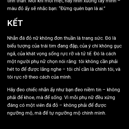
tinh thần. Mỗi khi mỏi mệt, hãy nhìn xuống tay mình –
màu đỏ ấy sẽ nhắc bạn: “Đừng quên bạn là ai.”
KẾT
Nhẫn đá đỏ nữ không đơn thuần là trang sức. Đó là
biểu tượng của trái tim đang đập, của ý chí không gục
ngã, của khát vọng sống rực rỡ và tử tế. Đó là cách
một người phụ nữ chọn nói rằng: tôi không cần phải
hét to để được lắng nghe – tôi chỉ cần là chính tôi, và
tôi rực rỡ theo cách của mình.
Hãy đeo chiếc nhẫn ấy như bạn đeo niềm tin – không
phải để khoe, mà để sống. Vì mỗi phụ nữ đều xứng
đáng có một viên đá đỏ – không phải để được
ngưỡng mộ, mà để tự ngưỡng mộ chính mình.