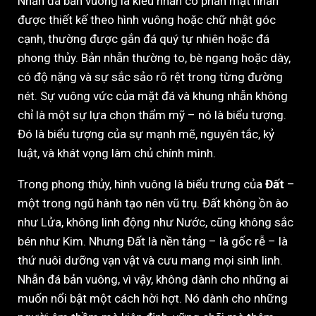
Nhẫn đá bản vuông là kiểu nhẫn có phần mặt nhẫn
được thiết kế theo hình vuông hoặc chữ nhật góc
cạnh, thường được gắn đá quý tự nhiên hoặc đá
phong thủy. Bản nhẫn thường to, bè ngang hoặc dày,
có độ nặng và sự sắc sảo rõ rệt trong từng đường
nét. Sự vuông vức của mặt đá và khung nhẫn không
chỉ là một sự lựa chọn thẩm mỹ – nó là biểu tượng.
Đó là biểu tượng của sự mạnh mẽ, nguyên tắc, kỷ
luật, và khát vọng làm chủ chính mình.
Trong phong thủy, hình vuông là biểu trưng của
Đất
–
một trong ngũ hành tạo nên vũ trụ. Đất không ồn ào
như Lửa, không linh động như Nước, cũng không sắc
bén như Kim. Nhưng Đất là nền tảng – là gốc rễ – là
thứ nuôi dưỡng vạn vật và cưu mang mọi sinh linh.
Nhẫn đá bản vuông, vì vậy, không dành cho những ai
muốn nổi bật một cách hời hợt. Nó dành cho những