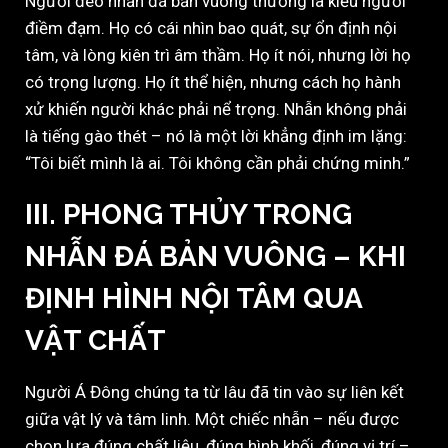
Người đeo nhẫn đá bản vuông thường là kiểu người
điềm đạm. Họ có cái nhìn bao quát, sự ổn định nội
tâm, và lòng kiên trì âm thầm. Họ ít nói, nhưng lời họ
có trọng lượng. Họ ít thể hiện, nhưng cách họ hành
xử khiến người khác phải nể trọng. Nhẫn không phải
là tiếng gào thét – nó là một lời khẳng định im lặng:
“Tôi biết mình là ai. Tôi không cần phải chứng minh.”
III. PHONG THỦY TRONG
NHẪN ĐÁ BẢN VUÔNG – KHI
ĐỊNH HÌNH NỘI TÂM QUA
VẬT CHẤT
Người Á Đông chúng ta từ lâu đã tin vào sự liên kết
giữa vật lý và tâm linh. Một chiếc nhẫn – nếu được
chọn lựa đúng chất liệu, đúng hình khối, đúng vị trí –