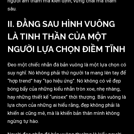
người âm thầm mà kiên định, vững chãi mà thâm
sâu.
II. ĐẰNG SAU HÌNH VUÔNG
LÀ TINH THẦN CỦA MỘT
NGƯỜI LỰA CHỌN ĐIỀM TĨNH
Đeo một chiếc nhẫn đá bản vuông là một lựa chọn có
suy nghĩ. Nó không phải thứ người ta mang lên tay để
“hợp trend” hay “tạo hiệu ứng”. Nó không có vẻ đẹp
bóng bẩy của những kiểu nhẫn tròn xoe, nhẹ nhàng,
hay những thiết kế “unisex” thời thượng. Bản vuông là
lựa chọn của những ai hiểu rằng, đẹp không phải là
khiến ai cũng mê, mà là khiến bản thân mình không
ngừng tự hào.