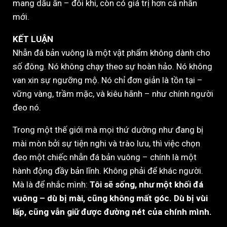
mang dấu ấn – đôi khi, còn có giá trị hơn cả nhẫn
mới.
KẾT LUẬN
Nhẫn đá bản vuông là một vật phẩm không dành cho
số đông. Nó không chạy theo sự hoàn hảo. Nó không
van xin sự ngưỡng mộ. Nó chỉ đơn giản là tồn tại –
vững vàng, trầm mặc, và kiêu hãnh – như chính người
đeo nó.
Trong một thế giới mà mọi thứ dường như đang bị
mài mòn bởi sự tiện nghi và trào lưu, thì việc chọn
đeo một chiếc nhẫn đá bản vuông – chính là một
hành động đầy bản lĩnh. Không phải để khác người.
Mà là để nhắc mình:
Tôi sẽ sống, như một khối đá
vuông – dù bị mài, cũng không mất góc. Dù bị vùi
lấp, cũng vẫn giữ được đường nét của chính mình.