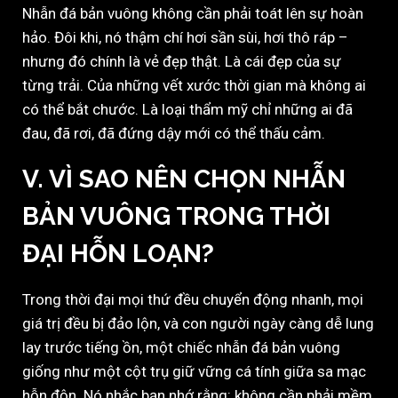
Nhẫn đá bản vuông không cần phải toát lên sự hoàn
hảo. Đôi khi, nó thậm chí hơi sần sùi, hơi thô ráp –
nhưng đó chính là vẻ đẹp thật. Là cái đẹp của sự
từng trải. Của những vết xước thời gian mà không ai
có thể bắt chước. Là loại thẩm mỹ chỉ những ai đã
đau, đã rơi, đã đứng dậy mới có thể thấu cảm.
V. VÌ SAO NÊN CHỌN NHẪN
BẢN VUÔNG TRONG THỜI
ĐẠI HỖN LOẠN?
Trong thời đại mọi thứ đều chuyển động nhanh, mọi
giá trị đều bị đảo lộn, và con người ngày càng dễ lung
lay trước tiếng ồn, một chiếc nhẫn đá bản vuông
giống như một cột trụ giữ vững cá tính giữa sa mạc
hỗn độn. Nó nhắc bạn nhớ rằng: không cần phải mềm