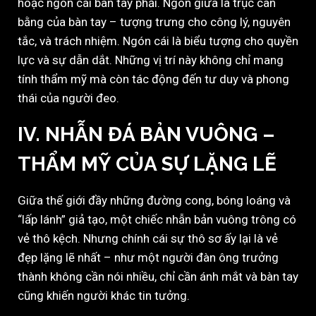
hoặc ngón cái bàn tay phải. Ngón giữa là trục cân
bằng của bàn tay – tượng trưng cho công lý, nguyên
tắc, và trách nhiệm. Ngón cái là biểu tượng cho quyền
lực và sự dẫn dắt. Những vị trí này không chỉ mang
tính thẩm mỹ mà còn tác động đến tư duy và phong
thái của người đeo.
IV. NHẪN ĐÁ BẢN VUÔNG –
THẨM MỸ CỦA SỰ LẶNG LẼ
Giữa thế giới đầy những đường cong, bóng loáng và
“lấp lánh” giả tạo, một chiếc nhẫn bản vuông trông có
vẻ thô kệch. Nhưng chính cái sự thô sơ ấy lại là vẻ
đẹp lặng lẽ nhất – như một người đàn ông trưởng
thành không cần nói nhiều, chỉ cần ánh mắt và bàn tay
cũng khiến người khác tin tưởng.