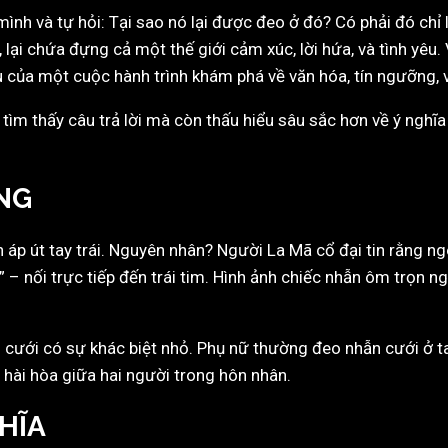
mình và tự hỏi: Tại sao nó lại được đeo ở đó? Có phải đó chỉ
 lại chứa đựng cả một thế giới cảm xúc, lời hứa, và tình yêu
u của một cuộc hành trình khám phá về văn hóa, tín ngưỡng, v
tìm thấy câu trả lời mà còn thấu hiểu sâu sắc hơn về ý nghĩa
NG
áp út tay trái. Nguyên nhân? Người La Mã cổ đại tin rằng n
u” – nối trực tiếp đến trái tim. Hình ảnh chiếc nhẫn ôm trọn 
cưới có sự khác biệt nhỏ. Phụ nữ thường đeo nhẫn cưới ở tay
hài hòa giữa hai người trong hôn nhân.
HĨA