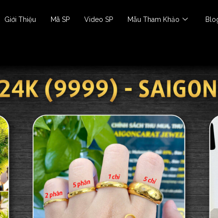
Giới Thiệu
Mã SP
Video SP
Mẫu Tham Khảo
Blo