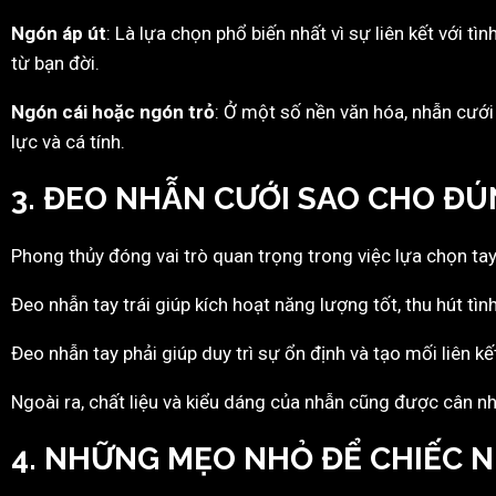
Ngón áp út
: Là lựa chọn phổ biến nhất vì sự liên kết với t
từ bạn đời.
Ngón cái hoặc ngón trỏ
: Ở một số nền văn hóa, nhẫn cưới
lực và cá tính.
3. ĐEO NHẪN CƯỚI SAO CHO Đ
Phong thủy đóng vai trò quan trọng trong việc lựa chọn ta
Đeo nhẫn tay trái giúp kích hoạt năng lượng tốt, thu hút tì
Đeo nhẫn tay phải giúp duy trì sự ổn định và tạo mối liên k
Ngoài ra, chất liệu và kiểu dáng của nhẫn cũng được cân 
4. NHỮNG MẸO NHỎ ĐỂ CHIẾC 