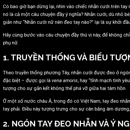
Có bao giờ bạn dừng lại, nhìn vào chiếc nhẫn cưới trên tay 
nó là cả một câu chuyện đầy ý nghĩa? Nhẫn cưới, dù nhỏ bé,
giản như “Nhẫn cưới nữ nên đeo tay nào?” lại là sự khởi đầ
Hãy cùng bước vào câu chuyện đầy thú vị này, để không chỉ 
phụ nữ.
1. TRUYỀN THỐNG VÀ BIỂU TƯỢ
Theo truyền thống phương Tây, nhẫn cưới được đeo ở ngón 
đặc biệt – được gọi là
vena amoris
, hay “tĩnh mạch tình yê
tượng cho sự gắn kết không thể phá vỡ giữa hai tâm hồn.
Ở một số nước châu Á, trong đó có Việt Nam, tay đeo nhẫn 
tay phải. Điều này tượng trưng cho sự cân bằng âm dương, 
2. NGÓN TAY ĐEO NHẪN VÀ Ý NG