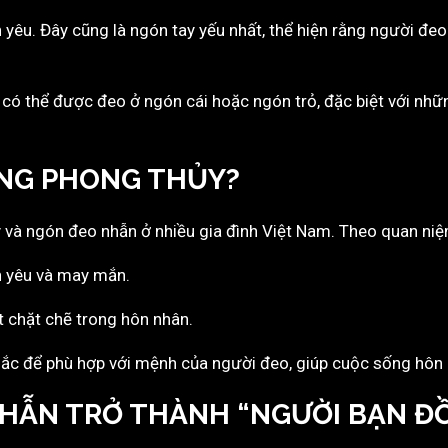
ình yêu. Đây cũng là ngón tay yếu nhất, thể hiện rằng người đ
 có thể được đeo ở ngón cái hoặc ngón trỏ, đặc biệt với nh
ÚNG PHONG THỦY?
y và ngón đeo nhẫn ở nhiều gia đình Việt Nam. Theo quan niệ
nh yêu và may mắn.
ết chặt chẽ trong hôn nhân.
nhắc để phù hợp với mệnh của người đeo, giúp cuộc sống hôn
NHẪN TRỞ THÀNH “NGƯỜI BẠN Đ