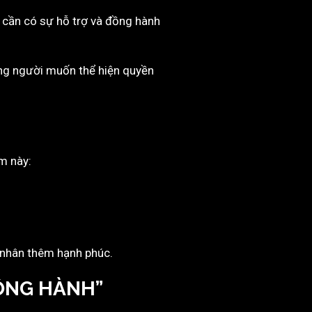
eo cần có sự hỗ trợ và đồng hành
ững người muốn thể hiện quyền
m này:
 nhân thêm hạnh phúc.
ỒNG HÀNH”