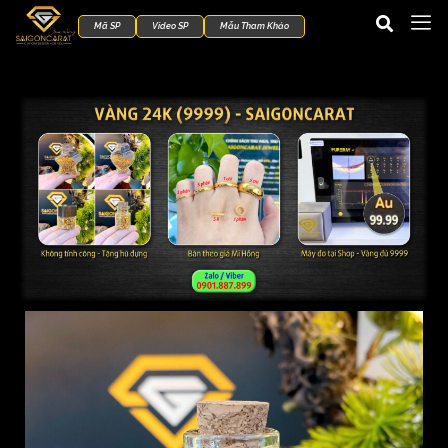
Mã SP
Video SP
Mẫu Tham Khảo