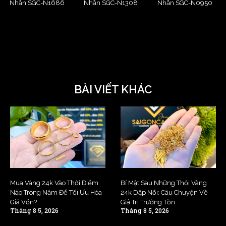
Nhẫn SGC-N1686
Nhẫn SGC-N1308
Nhẫn SGC-N0950
BÀI VIẾT KHÁC
Mua Vàng 24k Vào Thời Điểm
Bí Mật Sau Những Thỏi Vàng
Nào Trong Năm Để Tối Ưu Hóa
24k Dập Nổi: Câu Chuyện Về
Giá Vốn?
Giá Trị Trường Tồn
Tháng 8 5, 2026
Tháng 8 5, 2026