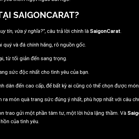
TẠI
SAIGONCARAT
?
y tín, vừa ý nghĩa?”
, câu trả lời chính là
SaigonCarat
.
 quý và đá chính hãng, rõ nguồn gốc.
i, từ tối giản đến sang trọng.
rang sức độc nhất cho tình yêu của bạn.
nh dân đến cao cấp, để bất kỳ ai cũng có thể chọn được món
 ra món quà trang sức đúng ý nhất, phù hợp nhất với câu chu
òn trao gửi một phần tâm tư, một lời hứa lặng thầm. Và
Saig
hồn của tình yêu.