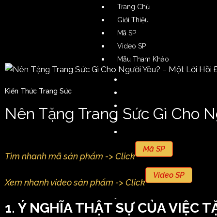
Trang Chủ
Giới Thiệu
Mã SP
Video SP
Mẫu Tham Khảo
Nhẫn Nam
Kiến Thức Trang Sức
Nhẫn Nữ
Nhẫn Cặp
Nên Tặng Trang Sức Gì Cho N
Dây Chuyền Nam
Dây Chuyền Nữ
Lắc Tay Nam
Mã SP
Tìm nhanh mã sản phẩm -> Click
Lắc Tay Nữ
Bông Tai Nam
Video SP
Xem nhanh video sản phẩm -> Click
Bông Tai Nữ
Phụ Kiện
1. Ý NGHĨA THẬT SỰ CỦA VIỆC 