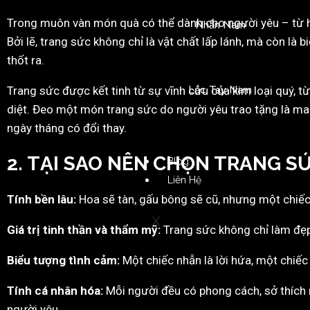
Trong muôn vàn món quà có thể dành cho người yêu – từ hoa
Nhẫn Nam
Bởi lẽ, trang sức không chỉ là vật chất lấp lánh, mà còn là
thốt ra.
Trang sức được kết tinh từ sự vĩnh cửu của kim loại quý, t
Lắc Tay Nam
diệt. Đeo một món trang sức do người yêu trao tặng là ma
ngày tháng có đổi thay.
2. TẠI SAO NÊN CHỌN TRANG S
Blog
Liên Hệ
Tính bền lâu:
Hoa sẽ tàn, gấu bông sẽ cũ, nhưng một chiếc
X
Giá trị tinh thần và thẩm mỹ:
Trang sức không chỉ làm đẹp,
Biểu tượng tình cảm:
Một chiếc nhẫn là lời hứa, một chiếc 
Tính cá nhân hóa:
Mỗi người đều có phong cách, sở thích 
người yêu.