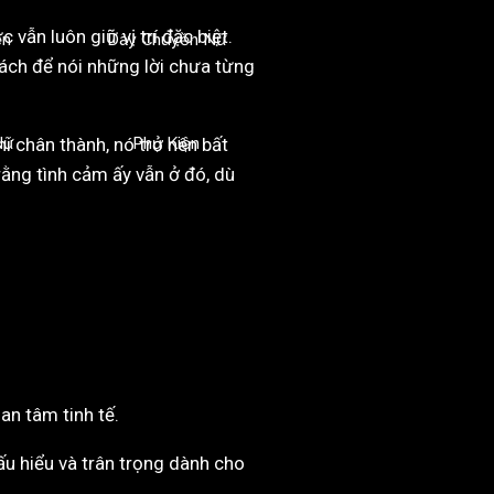
ẫn luôn giữ vị trí đặc biệt.
ền
Dây Chuyền Nữ
 cách để nói những lời chưa từng
i chân thành, nó trở nên bất
Nữ
Phụ Kiện
ằng tình cảm ấy vẫn ở đó, dù
an tâm tinh tế.
u hiểu và trân trọng dành cho