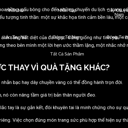
 hồng, gấu bông cho đến những chuyến du lịch – trang sức v
Nhẫn Nữ
Nhẫn Cặp
Dây Chuy
Nam
 biểu tượng tinh thần: một sự khắc họa tình cảm bền lâu, một
ừ ánh sáng bất diệt của đá ngọc. Cũng giống như tình yêu – kh
Lắc Tay Nữ
Bông Tai Nam
Bông Tai 
ng theo bên mình một lời hẹn ước thầm lặng, một nhắc nhở r
Tất Cả Sản Phẩm
ỨC THAY VÌ QUÀ TẶNG KHÁC?
 nhẫn bạc hay dây chuyền vàng có thể đồng hành trọn đời.
 nó còn nâng tầm giá trị bản thân người đeo.
lắc tay là sự gắn kết, đôi khuyên tai là minh chứng cho sự qu
riêng. Việc chọn đúng món trang sức phù hợp thể hiện sự thấ