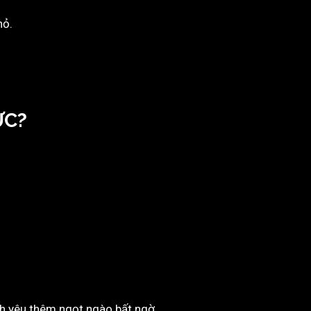
hỏ.
ỨC?
ình yêu thêm ngọt ngào bất ngờ.