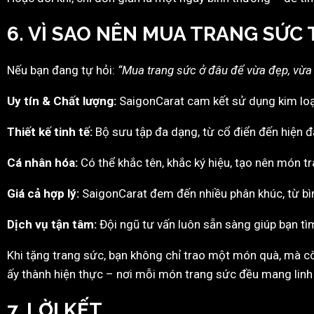
6. VÌ SAO NÊN MUA TRANG SỨC 
Nếu bạn đang tự hỏi:
“Mua trang sức ở đâu để vừa đẹp, vừa u
Uy tín & Chất lượng:
SaigonCarat cam kết sử dụng kim loại
Thiết kế tinh tế:
Bộ sưu tập đa dạng, từ cổ điển đến hiện đạ
Cá nhân hóa:
Có thể khắc tên, khắc ký hiệu, tạo nên món t
Giá cả hợp lý:
SaigonCarat đem đến nhiều phân khúc, từ bì
Dịch vụ tận tâm:
Đội ngũ tư vấn luôn sẵn sàng giúp bạn tìm
Khi tặng trang sức, bạn không chỉ trao một món quà, mà c
ấy thành hiện thực – nơi mỗi món trang sức đều mang linh 
7. LỜI KẾT