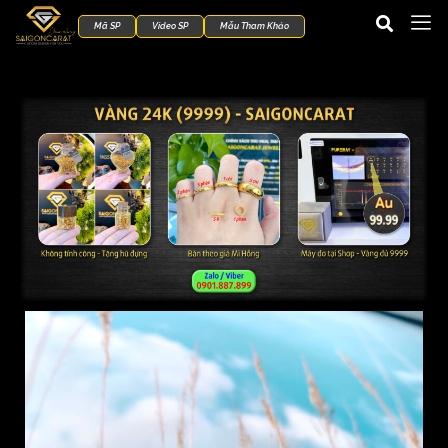
Mã SP
Video SP
Mẫu Tham Khảo