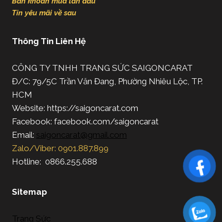
Băn khoăn mua lần đầu
Tin yêu mãi về sau
Thông Tin Liên Hệ
CÔNG TY TNHH TRANG SỨC SAIGONCARAT
Đ/C: 79/5C Trần Văn Đang, Phường Nhiêu Lộc, TP.
HCM
Website: https://saigoncarat.com
Facebook: facebook.com/saigoncarat
Email:
saigoncarat@gmail.com
Zalo/Viber: 0901.887.899
Hotline: 0866.255.688
Sitemap
Trang Sức