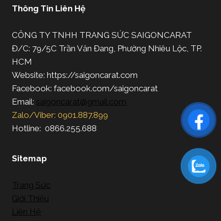
Thông Tin Liên Hệ
CÔNG TY TNHH TRANG SỨC SAIGONCARAT
Đ/C: 79/5C Trần Văn Đang, Phường Nhiêu Lộc, TP.
HCM
Website: https://saigoncarat.com
Facebook: facebook.com/saigoncarat
Email:
saigoncarat@gmail.com
Zalo/Viber: 0901.887.899
Hotline: 0866.255.688
Sitemap
Trang Sức
Giới Thiệu
Liên Hệ