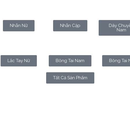
Nhẫn Nữ
Nhẫn Cặp
Dây Chuy
Nam
Lắc Tay Nữ
Bông Tai Nam
Bông Tai 
Tất Cả Sản Phẩm
nghĩ đến—từ hoa tươi, mỹ phẩm, đồng hồ đến những buổi ti
 càng thấu hiểu:
vàng 24K
. Đây không chỉ là một món quà vậ
ợi dây gắn kết giữa tấm lòng và thời gian.