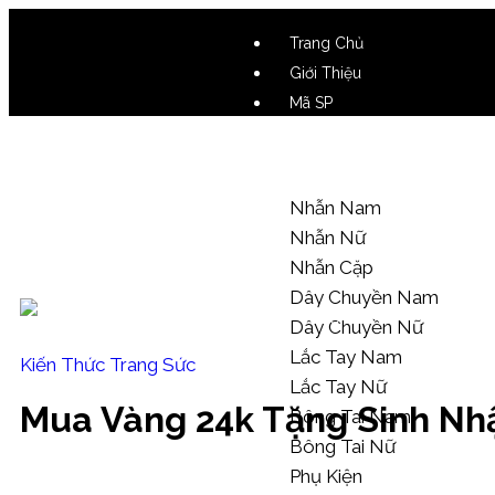
Trang Chủ
Giới Thiệu
Mã SP
Video SP
Mẫu Tham Khảo
Nhẫn Nam
Nhẫn Nữ
Nhẫn Cặp
Dây Chuyền Nam
Dây Chuyền Nữ
Lắc Tay Nam
Kiến Thức Trang Sức
Lắc Tay Nữ
Mua Vàng 24k Tặng Sinh Nhậ
Bông Tai Nam
Bông Tai Nữ
Phụ Kiện