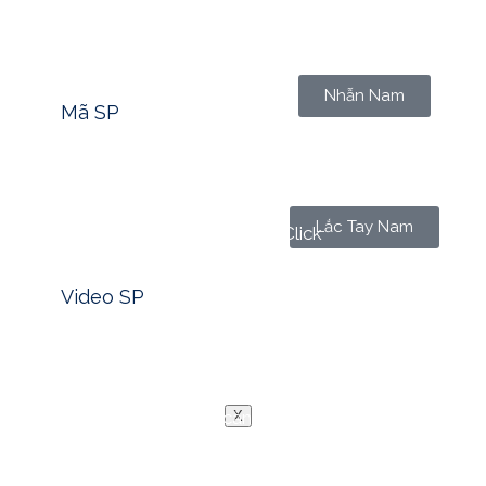
Tìm nhanh mã sản phẩm -> Click
Nhẫn Nam
Mã SP
Lắc Tay Nam
Xem nhanh video sản phẩm -> Click
Video SP
Blog
Liên Hệ
Trong rất nhiều món quà sinh nhật mà chúng ta có thể 
mang giá trị đặc biệt mà càng trưởng thành, con người ta
X
vững theo năm tháng, là biểu tượng của sự trân trọng, là s