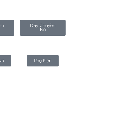
ền
Dây Chuyền
Nữ
Nữ
Phụ Kiện
ệc bất ngờ—có một món quà
t chất, mà còn là lời chúc bền