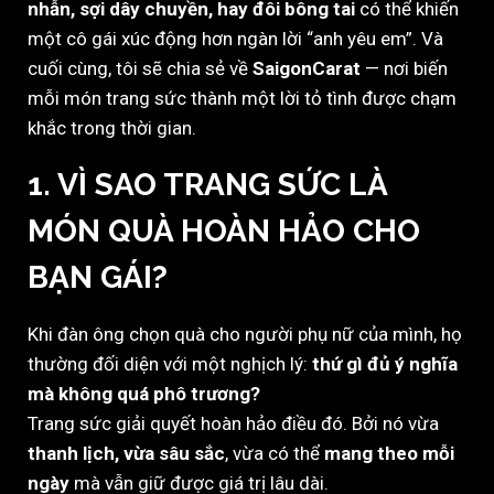
nhẫn, sợi dây chuyền, hay đôi bông tai
có thể khiến
một cô gái xúc động hơn ngàn lời “anh yêu em”. Và
cuối cùng, tôi sẽ chia sẻ về
SaigonCarat
— nơi biến
mỗi món trang sức thành một lời tỏ tình được chạm
khắc trong thời gian.
1. VÌ SAO TRANG SỨC LÀ
MÓN QUÀ HOÀN HẢO CHO
BẠN GÁI?
Khi đàn ông chọn quà cho người phụ nữ của mình, họ
thường đối diện với một nghịch lý:
thứ gì đủ ý nghĩa
mà không quá phô trương?
Trang sức giải quyết hoàn hảo điều đó. Bởi nó vừa
thanh lịch, vừa sâu sắc
, vừa có thể
mang theo mỗi
ngày
mà vẫn giữ được giá trị lâu dài.