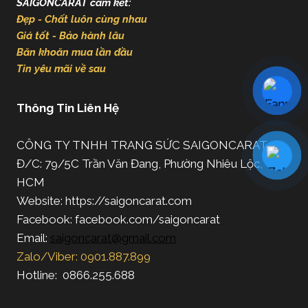
SAIGONCARAT cam kết:
Đẹp - Chất luôn cùng nhau
Giá tốt - Bảo hành lâu
Băn khoăn mua lần đầu
Tin yêu mãi về sau
Thông Tin Liên Hệ
CÔNG TY TNHH TRANG SỨC SAIGONCARAT
Đ/C: 79/5C Trần Văn Đang, Phường Nhiêu Lộc, TP.
HCM
Website: https://saigoncarat.com
Facebook: facebook.com/saigoncarat
Email:
saigoncarat@gmail.com
Zalo/Viber: 0901.887.899
Hotline: 0866.255.688