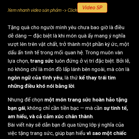
Video SP
Xem nhanh video sản phẩm -> Click
Tặng quà cho người mình yêu chưa bao giờ là điều
dễ dàng — đặc biệt là khi món quà ấy mang ý nghĩa
vượt lên trên vật chất, trở thành một phần ký ức, một
dấu ấn tinh tế trong mối quan hệ. Trong muôn vàn
lựa chọn,
trang sức
luôn đứng ở vị trí đặc biệt. Bởi lẽ,
nó không chỉ là món đồ lấp lánh bên ngoài, mà còn là
ngôn ngữ của tình yêu
, là thứ
kể thay trái tim
những điều khó nói bằng lời
.
Nhưng để chọn
một món trang sức hoàn hảo tặng
bạn gái
, không chỉ cần tiền bạc — mà cần
sự tinh tế,
am hiểu, và cả cảm xúc chân thành
.
Bài viết này sẽ dẫn bạn đi qua từng lớp ý nghĩa của
việc tặng trang sức, giúp bạn hiểu
vì sao một chiếc