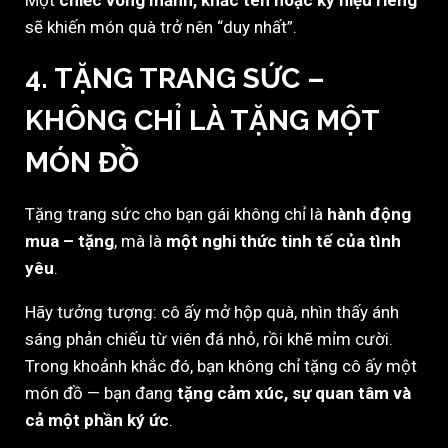
Một
chiếc vòng mảnh, khắc tên hoặc ký hiệu riêng
sẽ khiến món quà trở nên “duy nhất”.
4. TẶNG TRANG SỨC –
KHÔNG CHỈ LÀ TẶNG MỘT
MÓN ĐỒ
Tặng trang sức cho bạn gái không chỉ là
hành động
mua – tặng
, mà là
một nghi thức tinh tế của tình
yêu
.
Hãy tưởng tượng: cô ấy mở hộp quà, nhìn thấy ánh
sáng phản chiếu từ viên đá nhỏ, rồi khẽ mỉm cười.
Trong khoảnh khắc đó, bạn không chỉ tặng cô ấy một
món đồ — bạn đang
tặng cảm xúc, sự quan tâm và
cả một phần ký ức
.