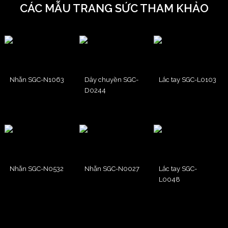
CÁC MẪU TRANG SỨC THAM KHẢO
Nhẫn SGC-N1063
Dây chuyền SGC-
Lắc tay SGC-L0103
D0244
Nhẫn SGC-N0532
Nhẫn SGC-N0027
Lắc tay SGC-
L0048