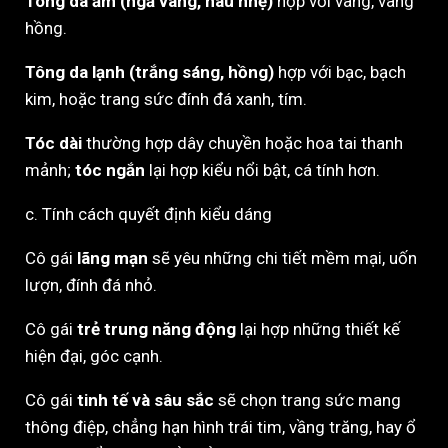
Tông da ấm (ngả vàng, nâu nhẹ)
hợp với vàng, vàng
hồng.
Tông da lạnh (trắng sáng, hồng)
hợp với bạc, bạch
kim, hoặc trang sức đính đá xanh, tím.
Tóc dài
thường hợp dây chuyền hoặc hoa tai thanh
mảnh;
tóc ngắn
lại hợp kiểu nổi bật, cá tính hơn.
c. Tính cách quyết định kiểu dáng
Cô gái
lãng mạn
sẽ yêu những chi tiết mềm mại, uốn
lượn, đính đá nhỏ.
Cô gái
trẻ trung năng động
lại hợp những thiết kế
hiện đại, góc cạnh.
Cô gái
tinh tế và sâu sắc
sẽ chọn trang sức mang
thông điệp, chẳng hạn hình trái tim, vầng trăng, hay ổ