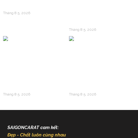
Tối Ưu Hóa Giá Vốn?
Vàng 24k Dập Nổi: Câu
Tháng 8 5, 2026
Chuyện Về Giá Trị
Trường Tồn
Tháng 8 5, 2026
Vàng 24k Và Gen Z: Làn
Giải Mã Sức Hút Của
Sóng Tích Lũy Mới Thay
Vàng 24k Trong Văn Hóa
Thế Cho Mua Sắm Tiêu
Á Đông Và Giá Trị Kinh
Sản
Tế Hiện Đại
Tháng 8 5, 2026
Tháng 8 5, 2026
SAIGONCARAT cam kết:
Đẹp - Chất luôn cùng nhau