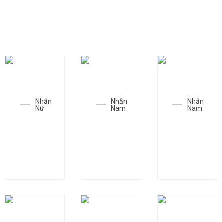
CÁC MẪU TRANG SỨC THAM KHẢO
Nhẫn
Nhẫn
Nhẫn
Nữ
Nam
Nam
Nhẫn
Nhẫn
Nhẫn
SGC-
SGC-
SGC-
N1678
N1010
N1407