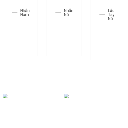
Nhẫn
Nhẫn
Lắc
Nam
Nữ
Tay
Nữ
Nhẫn
Nhẫn
Lắc tay
SGC-
SGC-
SGC-
N1558
N1701
L0057
BÀI VIẾT KHÁC
Mua Vàng 24k Vào Thời
Điểm Nào Trong Năm Để
Bí Mật Sau Những Thỏi