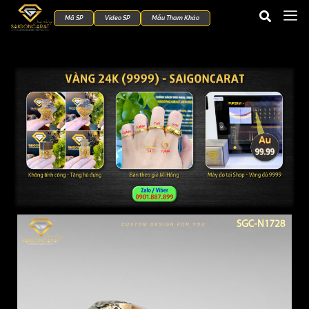
Mã SP
Video SP
Mẫu Tham Khảo