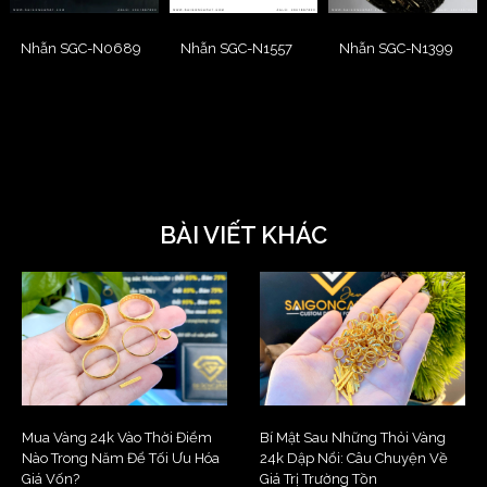
Nhẫn SGC-N0689
Nhẫn SGC-N1557
Nhẫn SGC-N1399
BÀI VIẾT KHÁC
Mua Vàng 24k Vào Thời Điểm
Bí Mật Sau Những Thỏi Vàng
Nào Trong Năm Để Tối Ưu Hóa
24k Dập Nổi: Câu Chuyện Về
Giá Vốn?
Giá Trị Trường Tồn