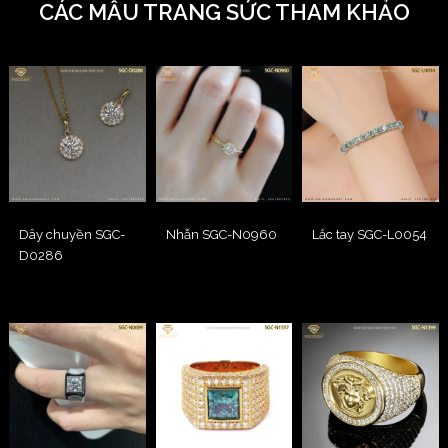
CÁC MẪU TRANG SỨC THAM KHẢO
Dây chuyền SGC-
Nhẫn SGC-N0960
Lắc tay SGC-L0054
D0286