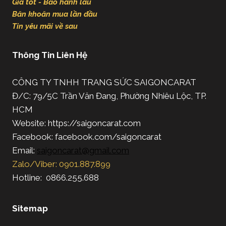
Giá tốt - Bảo hành lâu
Băn khoăn mua lần đầu
Tin yêu mãi về sau
Thông Tin Liên Hệ
CÔNG TY TNHH TRANG SỨC SAIGONCARAT
Đ/C: 79/5C Trần Văn Đang, Phường Nhiêu Lộc, TP.
HCM
Website: https://saigoncarat.com
Facebook: facebook.com/saigoncarat
Email:
saigoncarat@gmail.com
Zalo/Viber: 0901.887.899
Hotline: 0866.255.688
Sitemap