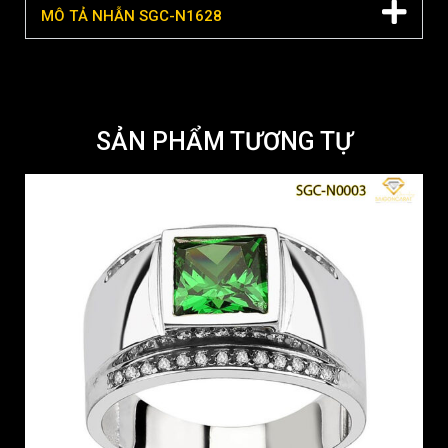
MÔ TẢ NHẪN SGC-N1628
SẢN PHẨM TƯƠNG TỰ