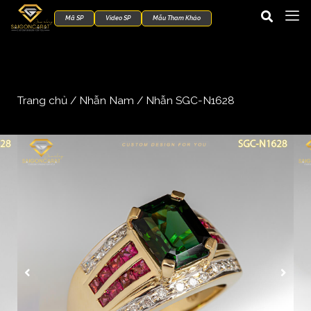
Mã SP
Video SP
Mẫu Tham Khảo
Trang chủ
/
Nhẫn Nam
/ Nhẫn SGC-N1628