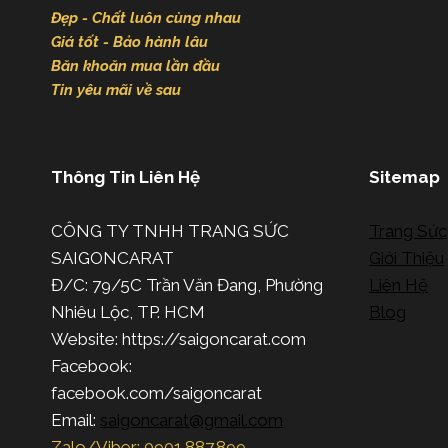
Đẹp - Chất luôn cùng nhau
Giá tốt - Bảo hành lâu
Băn khoăn mua lần đầu
Tin yêu mãi về sau
Thông Tin Liên Hệ
Sitemap
CÔNG TY TNHH TRANG SỨC
Trang Sức
SAIGONCARAT
Giới Thiệu
Đ/C: 79/5C Trần Văn Đang, Phường
Liên Hệ
Nhiêu Lộc, TP. HCM
Blog
Website: https://saigoncarat.com
Facebook:
facebook.com/saigoncarat
Email:
saigoncarat@gmail.com
Zalo/Viber: 0901.887.899