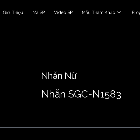
Giới Thiệu
Mã SP
Video SP
Mẫu Tham Khảo
Blo
Nhẫn Nữ
Nhẫn SGC-N1583