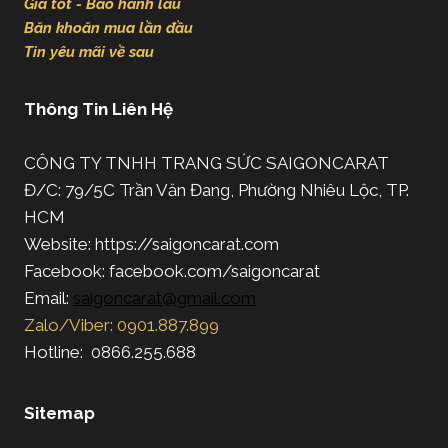
Giá tốt - Bảo hành lâu
Băn khoăn mua lần đầu
Tin yêu mãi về sau
Thông Tin Liên Hệ
CÔNG TY TNHH TRANG SỨC SAIGONCARAT
Đ/C: 79/5C Trần Văn Đang, Phường Nhiêu Lộc, TP.
HCM
Website: https://saigoncarat.com
Facebook: facebook.com/saigoncarat
Email:
saigoncarat@gmail.com
Zalo/Viber: 0901.887.899
Hotline: 0866.255.688
Sitemap