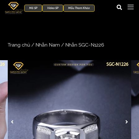
Mã SP
Video SP
Mẫu Tham Khảo
Trang chủ
/
Nhẫn Nam
/ Nhẫn SGC-N1226