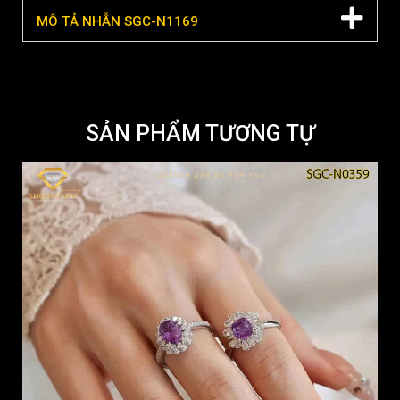
MÔ TẢ NHẪN SGC-N1169
SẢN PHẨM TƯƠNG TỰ