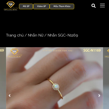
Mã SP
Video SP
Mẫu Tham Khảo
Trang chủ
/
Nhẫn Nữ
/ Nhẫn SGC-N1169