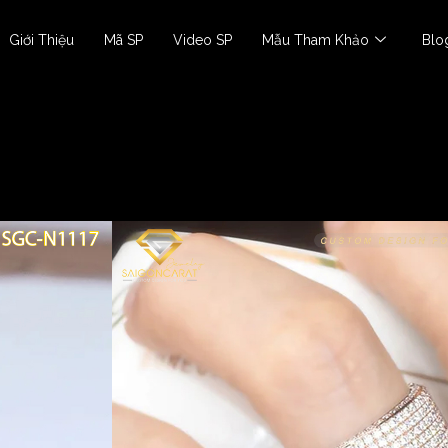
Giới Thiệu
Mã SP
Video SP
Mẫu Tham Khảo
Blo
Nhẫn Nam
Nhẫn SGC-N1117