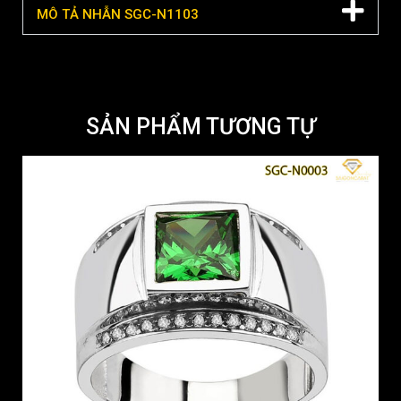
MÔ TẢ NHẪN SGC-N1103
SẢN PHẨM TƯƠNG TỰ