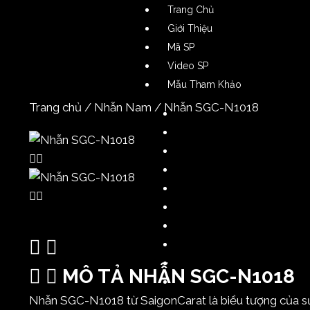
Trang Chủ
Giới Thiệu
Mã SP
Video SP
Mẫu Tham Khảo
Trang chủ
/
Nhẫn Nam
/ Nhẫn SGC-N1018
Nhẫn Nam
Nhẫn Nữ
Nhẫn Cặp
Dây Chuyền Nam
Dây Chuyền Nữ
Lắc Tay Nam
Lắc Tay Nữ
Bông Tai Nam
Bông Tai Nữ
MÔ TẢ NHẪN SGC-N1018
Phụ Kiện
Nhẫn SGC-N1018 từ SaigonCarat là biểu tượng của sự đ