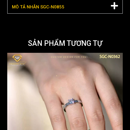
MÔ TẢ NHẪN SGC-N0855
SẢN PHẨM TƯƠNG TỰ