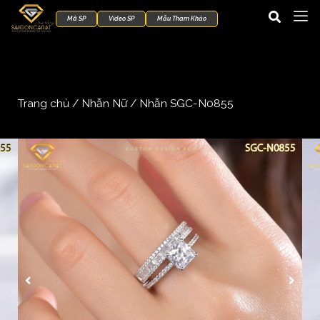
Mã SP
Video SP
Mẫu Tham Khảo
Trang chủ
/
Nhẫn Nữ
/ Nhẫn SGC-N0855