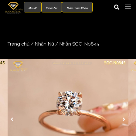
Mã SP
Video SP
Mẫu Tham Khảo
Trang chủ
/
Nhẫn Nữ
/ Nhẫn SGC-N0845