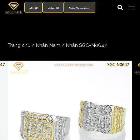
Mã SP
Video SP
Mẫu Tham Khảo
Trang chủ
/
Nhẫn Nam
/ Nhẫn SGC-N0647