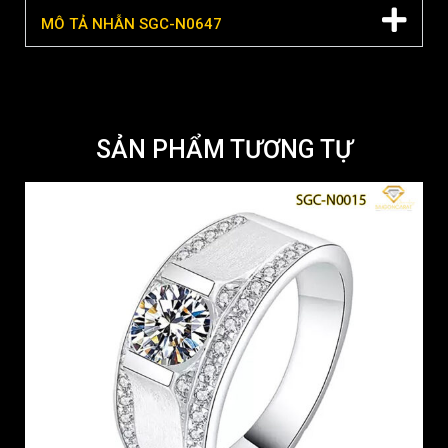
MÔ TẢ NHẪN SGC-N0647
SẢN PHẨM TƯƠNG TỰ