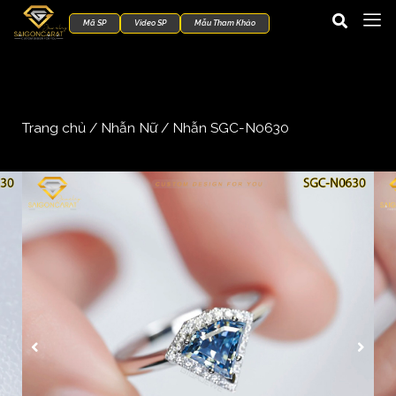
Mã SP
Video SP
Mẫu Tham Khảo
Trang chủ
/
Nhẫn Nữ
/ Nhẫn SGC-N0630