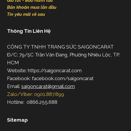
Giá tốt - Bảo hành lâu
Băn khoăn mua lần đầu
Tin yêu mãi về sau
Thông Tin Liên Hệ
CÔNG TY TNHH TRANG SỨC SAIGONCARAT
Đ/C: 79/5C Trần Văn Đang, Phường Nhiêu Lộc, TP.
HCM
Website: https://saigoncarat.com
Facebook: facebook.com/saigoncarat
Email:
saigoncarat@gmail.com
Zalo/Viber: 0901.887.899
Hotline: 0866.255.688
Sitemap