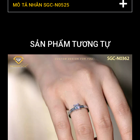
MÔ TẢ NHẪN SGC-N0525
SẢN PHẨM TƯƠNG TỰ