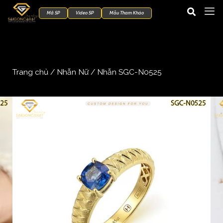
Mã SP
Video SP
Mẫu Tham Khảo
Trang chủ
/
Nhẫn Nữ
/ Nhẫn SGC-N0525