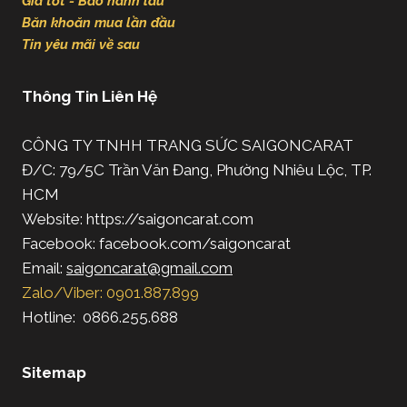
Giá tốt - Bảo hành lâu
Băn khoăn mua lần đầu
Tin yêu mãi về sau
Thông Tin Liên Hệ
CÔNG TY TNHH TRANG SỨC SAIGONCARAT
Đ/C: 79/5C Trần Văn Đang, Phường Nhiêu Lộc, TP.
HCM
Website: https://saigoncarat.com
Facebook: facebook.com/saigoncarat
Email:
saigoncarat@gmail.com
Zalo/Viber: 0901.887.899
Hotline: 0866.255.688
Sitemap