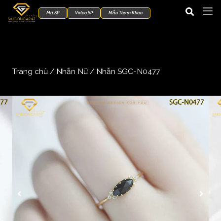
Mã SP
Video SP
Mẫu Tham Khảo
Trang chủ
/
Nhẫn Nữ
/ Nhẫn SGC-N0477