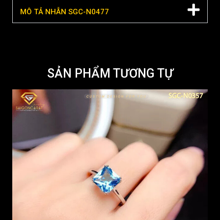
MÔ TẢ NHẪN SGC-N0477
SẢN PHẨM TƯƠNG TỰ