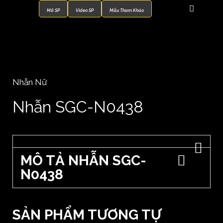
Mã SP
Video SP
Mẫu Tham Khảo
Trang chủ
/
Nhẫn Nữ
/ Nhẫn SGC-N0438
Nhẫn Nữ
Nhẫn SGC-N0438
MÔ TẢ NHẪN SGC-
N0438
SẢN PHẨM TƯƠNG TỰ