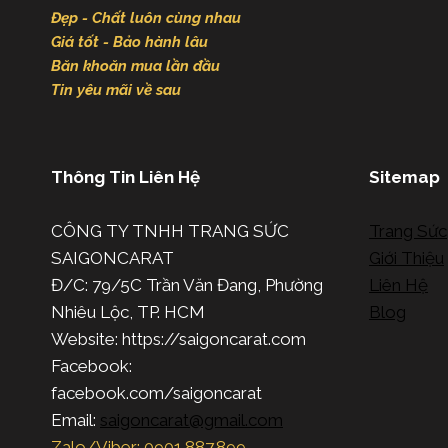
Đẹp - Chất luôn cùng nhau
Giá tốt - Bảo hành lâu
Băn khoăn mua lần đầu
Tin yêu mãi về sau
Thông Tin Liên Hệ
Sitemap
CÔNG TY TNHH TRANG SỨC
Trang Sức
SAIGONCARAT
Giới Thiệu
Đ/C: 79/5C Trần Văn Đang, Phường
Liên Hệ
Nhiêu Lộc, TP. HCM
Blog
Website: https://saigoncarat.com
Facebook:
facebook.com/saigoncarat
Email:
saigoncarat@gmail.com
Zalo/Viber: 0901.887.899