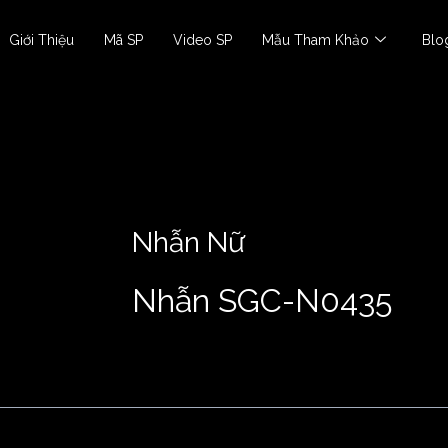
Giới Thiệu
Mã SP
Video SP
Mẫu Tham Khảo
Blo
Nhẫn Nữ
Nhẫn SGC-N0435