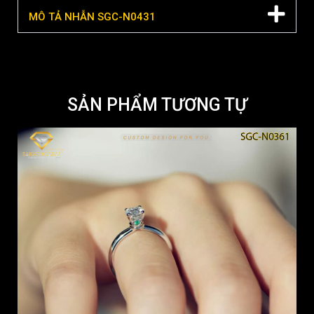
MÔ TẢ NHẪN SGC-N0431
SẢN PHẨM TƯƠNG TỰ