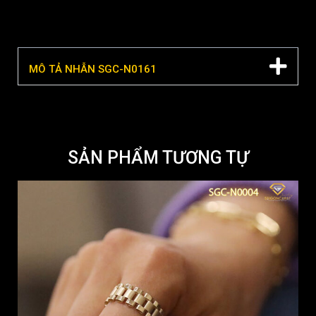
MÔ TẢ NHẪN SGC-N0161
SẢN PHẨM TƯƠNG TỰ