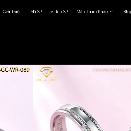
Giới Thiệu
Mã SP
Video SP
Mẫu Tham Khảo
Blo
Nhẫn Cặp
Nhẫn cặp SGC-WR-0