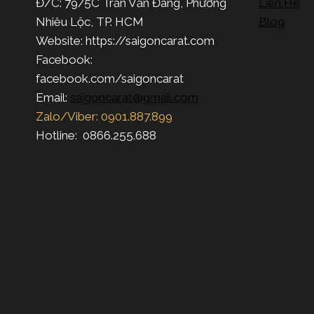
Đ/C: 79/5C Trần Văn Đang, Phường
Liên Hệ
Nhiêu Lộc, TP. HCM
Blog
Website: https://saigoncarat.com
Facebook:
facebook.com/saigoncarat
Email:
saigoncarat@gmail.com
Zalo/Viber: 0901.887.899
Hotline: 0866.255.688