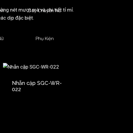
ng nét mượt mà và chi tiết tỉ mỉ.
ền
Dây Chuyền Nữ
c dịp đặc biệt.
Nữ
Phụ Kiện
Nhẫn cặp SGC-WR-
022