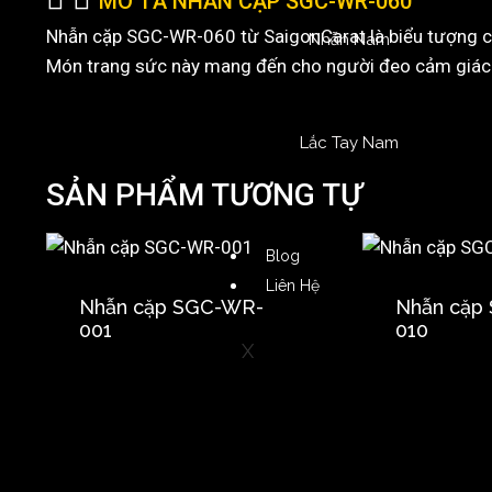
MÔ TẢ NHẪN CẶP SGC-WR-060
Nhẫn cặp SGC-WR-060 từ SaigonCarat là biểu tượng của 
Nhẫn Nam
Món trang sức này mang đến cho người đeo cảm giác th
Lắc Tay Nam
SẢN PHẨM TƯƠNG TỰ
Blog
Liên Hệ
Nhẫn cặp SGC-WR-
Nhẫn cặp
001
010
X