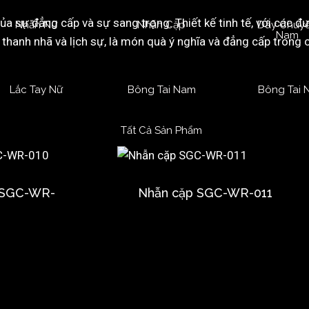
sự đẳng cấp và sự sang trọng. Thiết kế tinh tế, với các đườ
Nhẫn Nữ
Nhẫn Cặp
Dây Chuy
Nam
anh nhã và lịch sự, là món quà ý nghĩa và đẳng cấp trong cá
Lắc Tay Nữ
Bông Tai Nam
Bông Tai 
Tất Cả Sản Phẩm
 SGC-WR-
Nhẫn cặp SGC-WR-011