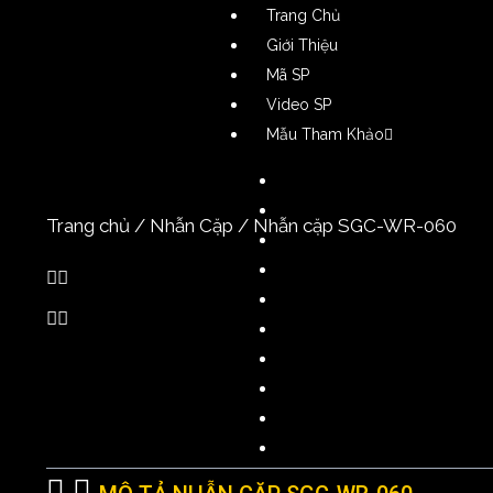
Trang Chủ
Giới Thiệu
Mã SP
Video SP
Mẫu Tham Khảo
Nhẫn Nam
Nhẫn Nữ
Trang chủ
/
Nhẫn Cặp
/ Nhẫn cặp SGC-WR-060
Nhẫn Cặp
Dây Chuyền Nam
Dây Chuyền Nữ
Lắc Tay Nam
Lắc Tay Nữ
Bông Tai Nam
Bông Tai Nữ
Phụ Kiện