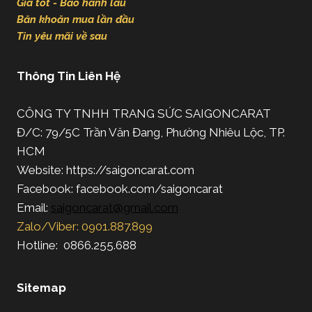
Giá tốt - Bảo hành lâu
Băn khoăn mua lần đầu
Tin yêu mãi về sau
Thông Tin Liên Hệ
CÔNG TY TNHH TRANG SỨC SAIGONCARAT
Đ/C: 79/5C Trần Văn Đang, Phường Nhiêu Lộc, TP.
HCM
Website: https://saigoncarat.com
Facebook: facebook.com/saigoncarat
Email:
saigoncarat@gmail.com
Zalo/Viber: 0901.887.899
Hotline: 0866.255.688
Sitemap