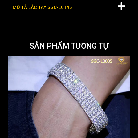
MÔ TẢ LẮC TAY SGC-L0145
SẢN PHẨM TƯƠNG TỰ