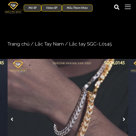
Mã SP
Video SP
Mẫu Tham Khảo
Trang chủ
/
Lắc Tay Nam
/ Lắc tay SGC-L0145