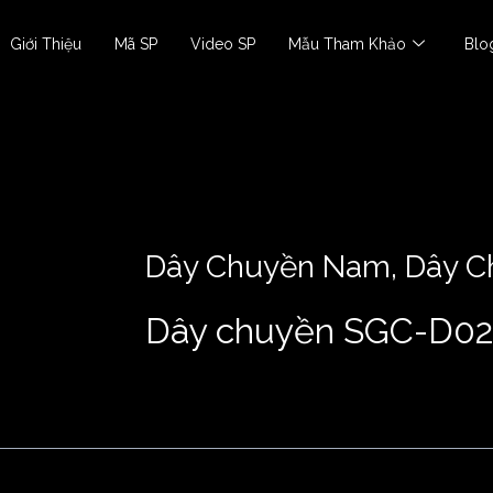
Giới Thiệu
Mã SP
Video SP
Mẫu Tham Khảo
Blo
Dây Chuyền Nam
,
Dây C
Dây chuyền SGC-D0