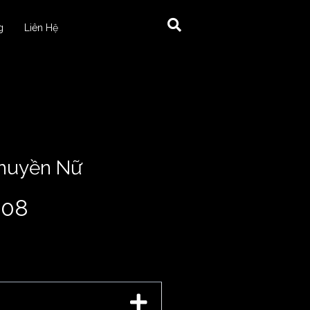
g
Liên Hệ
huyền Nữ
208