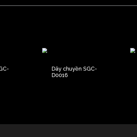
GC-
Dây chuyền SGC-
D0016