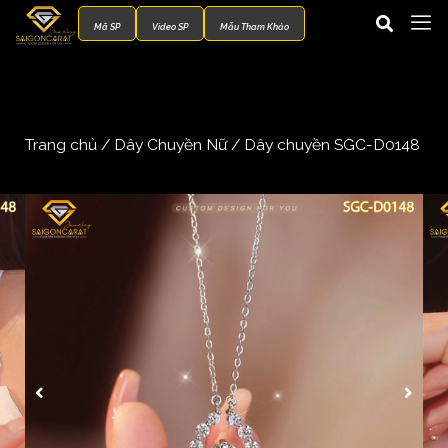
Mã SP
Video SP
Mẫu Tham Khảo
Trang chủ
/
Dây Chuyền Nữ
/ Dây chuyền SGC-D0148