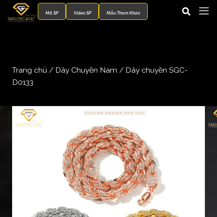
Mã SP
Video SP
Mẫu Tham Khảo
Trang chủ
/
Dây Chuyền Nam
/ Dây chuyền SGC-
D0133