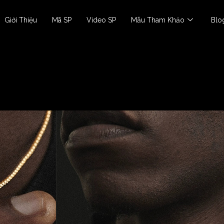
Giới Thiệu
Mã SP
Video SP
Mẫu Tham Khảo
Blo
Dây Chuyền Nam
Dây chuyền SGC-D01