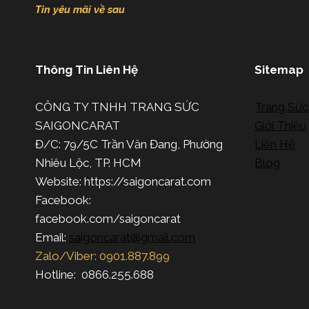
Tin yêu mãi về sau
Thông Tin Liên Hệ
Sitemap
CÔNG TY TNHH TRANG SỨC
Trang Sức
SAIGONCARAT
Giới Thiệu
Đ/C: 79/5C Trần Văn Đang, Phường
Liên Hệ
Nhiêu Lộc, TP. HCM
Blog
Website: https://saigoncarat.com
Facebook:
facebook.com/saigoncarat
Email:
saigoncarat@gmail.com
Zalo/Viber: 0901.887.899
Hotline: 0866.255.688