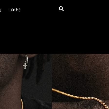
g
Liên Hệ
29