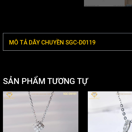
MÔ TẢ DÂY CHUYỀN SGC-D0119
SẢN PHẨM TƯƠNG TỰ