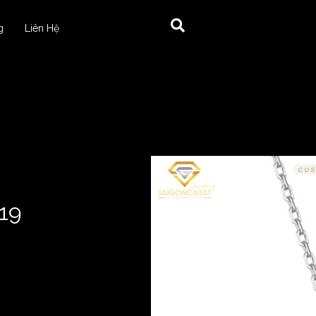
g
Liên Hệ
19