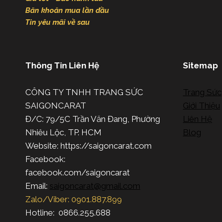
Băn khoăn mua lần đầu
Tin yêu mãi về sau
Thông Tin Liên Hệ
Sitemap
CÔNG TY TNHH TRANG SỨC
Trang Sức
SAIGONCARAT
Giới Thiệu
Đ/C: 79/5C Trần Văn Đang, Phường
Liên Hệ
Nhiêu Lộc, TP. HCM
Blog
Website: https://saigoncarat.com
Facebook:
facebook.com/saigoncarat
Email:
saigoncarat@gmail.com
Zalo/Viber: 0901.887.899
Hotline: 0866.255.688