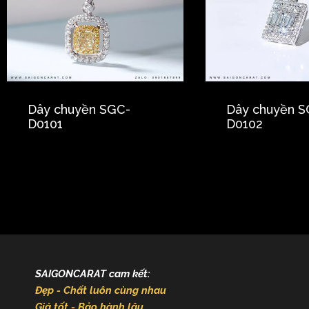
Dây chuyền SGC-
Dây chuyền S
D0101
D0102
SAIGONCARAT cam kết:
Đẹp - Chất luôn cùng nhau
Giá tốt - Bảo hành lâu