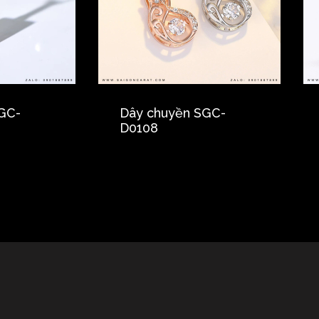
GC-
Dây chuyền SGC-
D0108