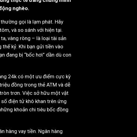
o động nghèo.
n thường gọi là lạm phát. Hãy
ôm, và so sánh với hiện tại.
a, vàng ròng – là loại tài sản
 thế kỷ. Khi bạn gửi tiền vào
ạn đang bị “bốc hơi” dần dù con
Vàng 24k có một ưu điểm cực kỳ
2 triệu đồng trong thẻ ATM và dễ
ròn trơn. Việc sở hữu một vật
số điện tử khô khan trên ứng
 những khoản chi tiêu bốc đồng
gân hàng vay tiền. Ngân hàng