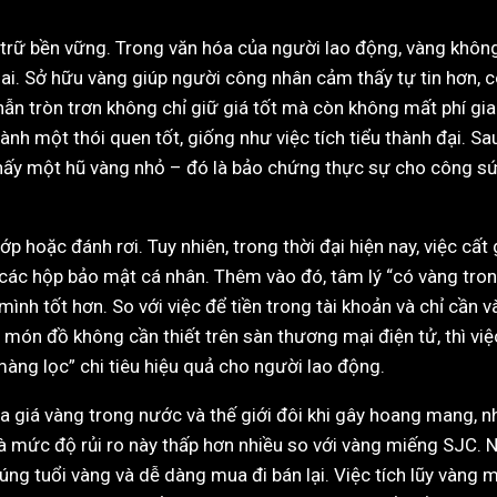
h trữ bền vững. Trong văn hóa của người lao động, vàng không c
. Sở hữu vàng giúp người công nhân cảm thấy tự tin hơn, có 
ẫn tròn trơn không chỉ giữ giá tốt mà còn không mất phí gia
nh một thói quen tốt, giống như việc tích tiểu thành đại. Sau 
ẽ thấy một hũ vàng nhỏ – đó là bảo chứng thực sự cho công 
p hoặc đánh rơi. Tuy nhiên, trong thời đại hiện nay, việc cất
 các hộp bảo mật cá nhân. Thêm vào đó, tâm lý “có vàng trong
ình tốt hơn. So với việc để tiền trong tài khoản và chỉ cần 
món đồ không cần thiết trên sàn thương mại điện tử, thì việ
“màng lọc” chi tiêu hiệu quả cho người lao động.
 giá vàng trong nước và thế giới đôi khi gây hoang mang, nh
 và mức độ rủi ro này thấp hơn nhiều so với vàng miếng SJC
 tuổi vàng và dễ dàng mua đi bán lại. Việc tích lũy vàng mỗ