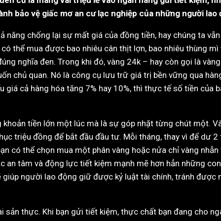
thành bảo vệ giấc mơ an cư lạc nghiệp của những người la
khả năng chống lại sự mất giá của đồng tiền, hay chúng ta vẫ
ó thể mua được bao nhiêu cân thịt lợn, bao nhiêu thùng mì t
ng nghĩa đen. Trong khi đó, vàng 24k – hay còn gọi là vàng t
uốn chủ quan. Nó là công cụ lưu trữ giá trị bền vững qua hàng
u giá cả hàng hóa tăng 7% hay 10%, thì thực tế số tiền của b
ng khoản tiền lớn một lúc mà là sự góp nhặt từng chút một. 
chục triệu đồng để bắt đầu đầu tư. Mỗi tháng, thay vì để dư 
bạn có thể chọn mua một phân vàng hoặc nửa chỉ vàng nhẫn t
c an tâm và động lực tiết kiệm mạnh mẽ hơn hẳn những con 
 giúp người lao động giữ được kỷ luật tài chính, tránh được
tài sản thực. Khi bạn gửi tiết kiệm, thực chất bạn đang cho n