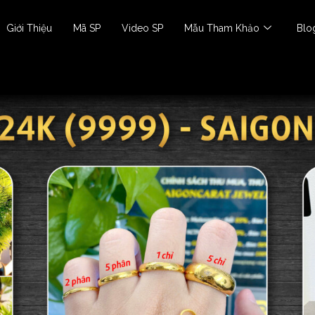
Giới Thiệu
Mã SP
Video SP
Mẫu Tham Khảo
Blo