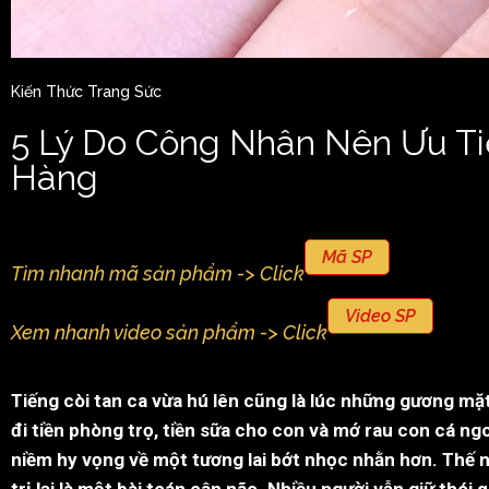
Kiến Thức Trang Sức
5 Lý Do Công Nhân Nên Ưu Ti
Hàng
Mã SP
Tìm nhanh mã sản phẩm -> Click
Video SP
Xem nhanh video sản phẩm -> Click
Tiếng còi tan ca vừa hú lên cũng là lúc những gương mặ
đi tiền phòng trọ, tiền sữa cho con và mớ rau con cá ng
niềm hy vọng về một tương lai bớt nhọc nhằn hơn. Thế như
trị lại là một bài toán cân não. Nhiều người vẫn giữ thó