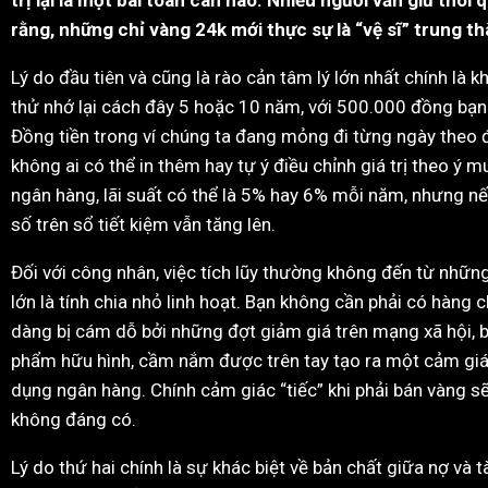
rằng, những chỉ vàng 24k mới thực sự là “vệ sĩ” trung 
Lý do đầu tiên và cũng là rào cản tâm lý lớn nhất chính là 
thử nhớ lại cách đây 5 hoặc 10 năm, với 500.000 đồng bạn c
Đồng tiền trong ví chúng ta đang mỏng đi từng ngày theo đú
không ai có thể in thêm hay tự ý điều chỉnh giá trị theo ý m
ngân hàng, lãi suất có thể là 5% hay 6% mỗi năm, nhưng nế
số trên sổ tiết kiệm vẫn tăng lên.
Đối với công nhân, việc tích lũy thường không đến từ nhữ
lớn là tính chia nhỏ linh hoạt. Bạn không cần phải có hàng 
dàng bị cám dỗ bởi những đợt giảm giá trên mạng xã hội, 
phẩm hữu hình, cầm nắm được trên tay tạo ra một cảm giá
dụng ngân hàng. Chính cảm giác “tiếc” khi phải bán vàng sẽ
không đáng có.
Lý do thứ hai chính là sự khác biệt về bản chất giữa nợ và 