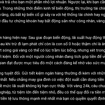
n và trả cho bạn một phần nhỏ lợi nhuận. Ngược lại, khi bạn c
cầu. Trong những thời điểm kinh tế biến động, thị trường tài c
 rằng, dù bất kỳ biến cố gì xảy ra với hệ thống tài chính hay
về đầu tư chứng khoán hay bất động sản như công nhân, vàng l
ân hàng hiện nay. Sau giai đoạn biến động, lãi suất huy độn
sau khi trừ đi lạm phát chỉ còn là con số 0 hoặc thậm chí là â
t sóng giá vàng có thể có lúc trầm lúc bổng, nhưng xét trong
iết kiệm. Đối với một người công nhân đang tích góp tiền để
ời gian đạt được mục tiêu đó một cách đáng kể nhờ vào sức mạ
g tuyệt đối. Gửi tiết kiệm ngân hàng thường đi kèm với nhữ
hất. Nếu chẳng may gia đình có việc đột xuất cần dùng tiền n
n về mức lãi suất không kỳ hạn cực thấp. Với vàng 24k, câu ch
hiệp, từ tiệm lớn đến tiệm nhỏ, đều có thể quy đổi ra tiền 
ại tiền tệ lưu thông mạnh mẽ nhất mà bạn có quyền quyết địn