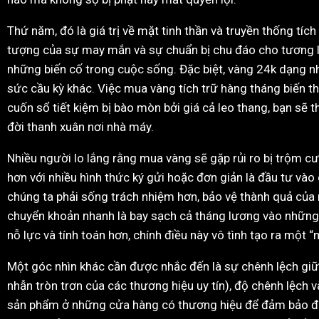
Thứ năm, đó là giá trị về mặt tinh thần và truyền thống tíc
tượng của sự may mắn và sự chuẩn bị chu đáo cho tương lai
những biến cố trong cuộc sống. Đặc biệt, vàng 24k dạng nh
sức cầu kỳ khác. Việc mua vàng tích trữ hàng tháng biến thà
cuốn sổ tiết kiệm bị bào mòn bởi giá cả leo thang, bạn s
đời thanh xuân nơi nhà máy.
Nhiều người lo lắng rằng mua vàng sẽ gặp rủi ro bị trộm cướ
hơn với nhiều hình thức ký gửi hoặc đơn giản là đầu tư vào
chúng ta phải sống trách nhiệm hơn, bảo vệ thành quả của m
chuyển khoản nhanh là bay sạch cả tháng lương vào những 
nỗ lực và tính toán hơn, chính điều này vô tình tạo ra một 
Một góc nhìn khác cần được nhắc đến là sự chênh lệch giữa
nhẫn tròn trơn của các thương hiệu uy tín), độ chênh lệch
sản phẩm ở những cửa hàng có thương hiệu để đảm bảo đúng