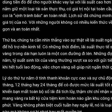
dùng tiền đó để cho người khác vay lại với lãi suất cao hơ
nắm giữ một loại tài sản thực thụ, có giá trị nội tại toàn 
coi là “vịnh tránh bão” an toàn nhất. Lịch sử đã chứng minh
giá trị của nó. Với những người không có nhiều kiến thức 
gọn và an toàn nhất.
Thứ ba, chúng ta cần nhìn thẳng vào sự thật về lãi suất ng
để hỗ trợ nền kinh tế. Có những thời điểm, lãi suất thực tế 
vàng trong dài hạn luôn là một con đường đi lên. Những đợ
năm, tỷ suất sinh lời của vàng thường vượt xa so với gửi t
khi hết tuổi lao động, việc chọn vàng sẽ giúp rút ngắn th
Lý do thứ tư nằm ở tính thanh khoản cực cao và sự chủ độn
tháng, 12 tháng hay 24 tháng để có được mức lãi suất tốt n
khiến bạn mất toàn bộ số lãi đã tích lũy, thậm chí chỉ nhậ
mang vàng ra bất kỳ cửa tiệm kim hoàn nào gần khu công ng
phút. Vàng không phân biệt cuối tuần hay ngày lễ, nó là lo
nào mà không sợ bị phạt hay mất quyền lợi.