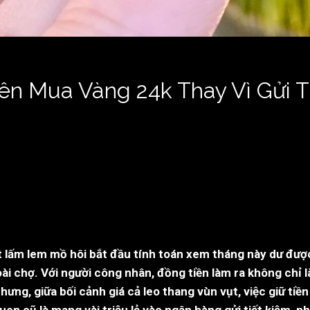
ên Mua Vàng 24k Thay Vì Gửi 
t lấm lem mồ hôi bắt đầu tính toán xem tháng này dư được
oài chợ. Với người công nhân, đồng tiền làm ra không chỉ 
ng, giữa bối cảnh giá cả leo thang vùn vụt, việc giữ tiền
i quen cũ là mang vài triệu lẻ vào ngân hàng gửi tiết kiệm