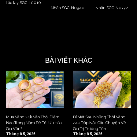
Lắc tay SGC-L0010
Nhẫn SGC-N0940
Nhẫn SGC-N0772
BÀI VIẾT KHÁC
Mua Vàng 24k Vào Thời Điểm
Bí Mật Sau Những Thỏi Vàng
Nào Trong Năm Để Tối Ưu Hóa
24k Dập Nổi: Câu Chuyện Về
Giá Vốn?
Giá Trị Trường Tồn
Tháng 8 5, 2026
Tháng 8 5, 2026