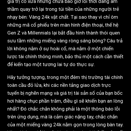
giá trị cổ xưa nhưng chưa bao giờ lỗi thời đang âm
thầm quay trở lại trong túi tiền của những người trẻ
nhạy bén: Vàng 24k vật chất. Tại sao thay vì chỉ ôm
những mã cổ phiếu trên màn hình điện thoại, thế hệ
Gen Z và Millennials lại bắt đầu hình thành thói quen
sưu tầm những miếng vàng ròng sáng bóng? Câu trả
lời không nằm ở sự hoài cổ, mà nằm ở một chiến
lược tài chính thông minh, bảo thủ một cách cần thiết
để kiến tạo một tương lai tự do thực sự.
Hãy tưởng tượng, trong một đêm thị trường tài chính
toàn cầu đỏ lửa, khi các nền tảng giao dịch trực
tuyến bị nghẽn mạng và giá trị tài sản số của bạn bốc
hơi hàng chục phần trăm, điều gì sẽ khiến bạn an lòng
nhất? Đó chắc chắn không phải là một thông báo lỗi
trên ứng dụng, mà là cảm giác nặng tay, chắc chắn
của một miếng vàng 24k nằm gọn trong lòng bàn tay.