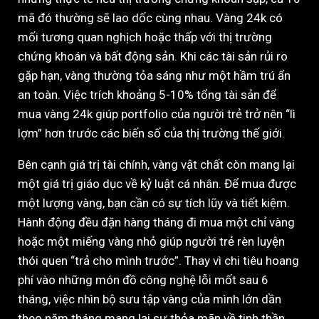
mã đó thường sẽ lao dốc cùng nhau. Vàng 24k có
mối tương quan nghịch hoặc thấp với thị trường
chứng khoán và bất động sản. Khi các tài sản rủi ro
gặp hạn, vàng thường tỏa sáng như một hầm trú ẩn
an toàn. Việc trích khoảng 5-10% tổng tài sản để
mua vàng 24k giúp portfolio của người trẻ trở nên “lì
lợm” hơn trước các biến số của thị trường thế giới.
Bên cạnh giá trị tài chính, vàng vật chất còn mang lại
một giá trị giáo dục về kỷ luật cá nhân. Để mua được
một lượng vàng, bạn cần có sự tích lũy và tiết kiệm.
Hành động đều đặn hàng tháng đi mua một chỉ vàng
hoặc một miếng vàng nhỏ giúp người trẻ rèn luyện
thói quen “trả cho mình trước”. Thay vì chi tiêu hoang
phí vào những món đồ công nghệ lỗi mốt sau 6
tháng, việc nhìn bộ sưu tập vàng của mình lớn dần
theo năm tháng mang lại sự thỏa mãn về tinh thần