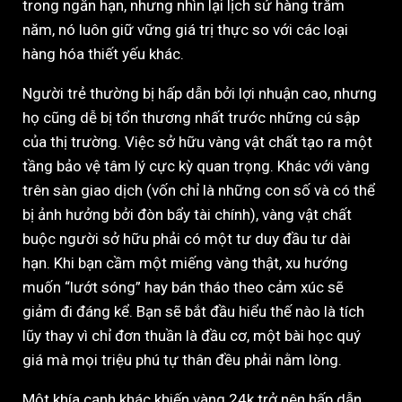
trong ngắn hạn, nhưng nhìn lại lịch sử hàng trăm
năm, nó luôn giữ vững giá trị thực so với các loại
hàng hóa thiết yếu khác.
Người trẻ thường bị hấp dẫn bởi lợi nhuận cao, nhưng
họ cũng dễ bị tổn thương nhất trước những cú sập
của thị trường. Việc sở hữu vàng vật chất tạo ra một
tầng bảo vệ tâm lý cực kỳ quan trọng. Khác với vàng
trên sàn giao dịch (vốn chỉ là những con số và có thể
bị ảnh hưởng bởi đòn bẩy tài chính), vàng vật chất
buộc người sở hữu phải có một tư duy đầu tư dài
hạn. Khi bạn cầm một miếng vàng thật, xu hướng
muốn “lướt sóng” hay bán tháo theo cảm xúc sẽ
giảm đi đáng kể. Bạn sẽ bắt đầu hiểu thế nào là tích
lũy thay vì chỉ đơn thuần là đầu cơ, một bài học quý
giá mà mọi triệu phú tự thân đều phải nằm lòng.
Một khía cạnh khác khiến vàng 24k trở nên hấp dẫn