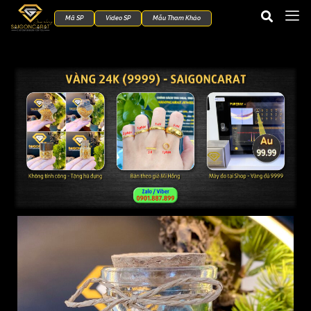
Mã SP
Video SP
Mẫu Tham Khảo