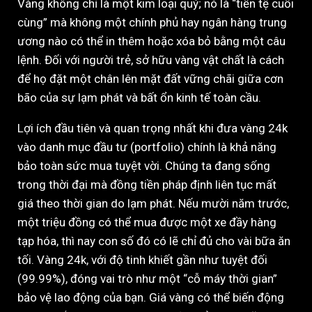
Vàng không chỉ là một kim loại quý; nó là “tiền tệ cuối
cùng” mà không một chính phủ hay ngân hàng trung
ương nào có thể in thêm hoặc xóa bỏ bằng một câu
lệnh. Đối với người trẻ, sở hữu vàng vật chất là cách
để họ đặt một chân lên mặt đất vững chãi giữa cơn
bão của sự lạm phát và bất ổn kinh tế toàn cầu.
Lợi ích đầu tiên và quan trọng nhất khi đưa vàng 24k
vào danh mục đầu tư (portfolio) chính là khả năng
bảo toàn sức mua tuyệt vời. Chúng ta đang sống
trong thời đại mà đồng tiền pháp định liên tục mất
giá theo thời gian do lạm phát. Nếu mười năm trước,
một triệu đồng có thể mua được một xe đầy hàng
tạp hóa, thì nay con số đó có lẽ chỉ đủ cho vài bữa ăn
tối. Vàng 24k, với độ tinh khiết gần như tuyệt đối
(99.99%), đóng vai trò như một “cỗ máy thời gian”
bảo vệ lao động của bạn. Giá vàng có thể biến động