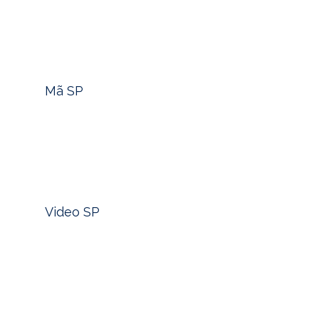
Tìm nhanh mã sản phẩm -> Click
Mã SP
Xem nhanh video sản phẩm -> Click
Video SP
Trang sức từ lâu đã không chỉ là vật dụng để làm
đẹp. Nó gắn liền với ký ức, cảm xúc, và đôi khi là cả
một phần bản sắc của mỗi con người. Người ta có