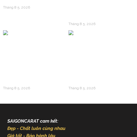
Tối Ưu Hóa Giá Vốn?
Vàng 24k Dập Nổi: Câu
Tháng 8 5, 2026
Chuyện Về Giá Trị
Trường Tồn
Tháng 8 5, 2026
Vàng 24k Và Gen Z: Làn
Giải Mã Sức Hút Của
Sóng Tích Lũy Mới Thay
Vàng 24k Trong Văn Hóa
Thế Cho Mua Sắm Tiêu
Á Đông Và Giá Trị Kinh
Sản
Tế Hiện Đại
Tháng 8 5, 2026
Tháng 8 5, 2026
SAIGONCARAT cam kết:
Đẹp - Chất luôn cùng nhau
Giá tốt - Bảo hành lâu