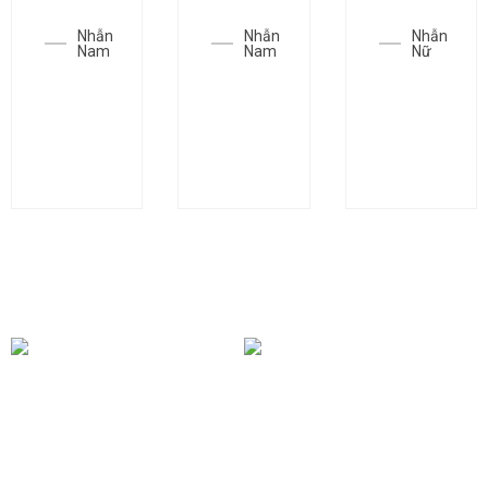
Nhẫn
Nhẫn
Nhẫn
Nam
Nam
Nữ
Nhẫn
Nhẫn
Nhẫn
SGC-
SGC-
SGC-
N0003
N0226
N0566
BÀI VIẾT KHÁC
Mua Vàng 24k Vào Thời
Điểm Nào Trong Năm Để
Bí Mật Sau Những Thỏi