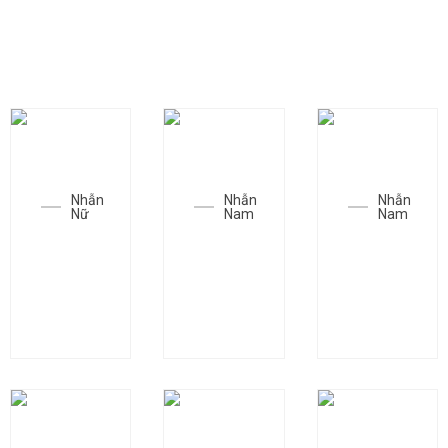
CÁC MẪU TRANG SỨC THAM KHẢO
Nhẫn
Nhẫn
Nhẫn
Nữ
Nam
Nam
Nhẫn
Nhẫn
Nhẫn
SGC-
SGC-
SGC-
N0520
N1663
N0702