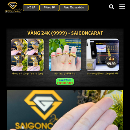
Mã SP
Video SP
Mẫu Tham Khảo