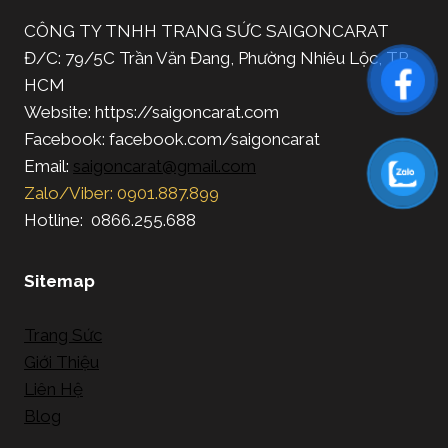
CÔNG TY TNHH TRANG SỨC SAIGONCARAT
Đ/C: 79/5C Trần Văn Đang, Phường Nhiêu Lộc, TP.
HCM
Website: https://saigoncarat.com
Facebook: facebook.com/saigoncarat
Email:
saigoncarat@gmail.com
Zalo/Viber: 0901.887.899
Hotline: 0866.255.688
Sitemap
Trang Sức
Giới Thiệu
Liên Hệ
Blog