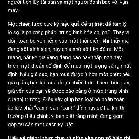
người tích lũy tài sản và một người đánh bạc với vận
may.
Một chiến lược cực kỳ hiệu quả để trị triệt để tâm lý
lo sợ là phương pháp “trung bình hóa chi phí”. Thay vì
dồn toàn bộ vốn liếng vào một thời điểm khi thấy giá
đang sốt sình sịch, hãy chia nhỏ số tiền đó ra. Mỗi
tháng, bất kể giá vàng đang cao hay thấp, bạn hãy
trích một khoản cố định để mua một lượng vàng nhất
định. Nếu giá cao, bạn mua được ít hơn một chút; nếu
giá giảm, bạn lại mua được nhiều hơn. Theo thời gian,
giá vốn của bạn sẽ được cào bằng ở mức trung bình
của thị trường. Điều này giúp bạn loại bỏ hoàn toàn
áp lực phải “canh” sàn, “canh” đỉnh hay sợ hãi khi thị
trường điều chỉnh, vì bạn biết rằng mình đang gom
góp tài sản một cách kỷ luật.
Hiểu về giá trị thực thay vì nhìn vào con số hiển thị