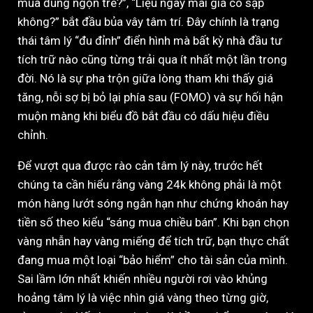
mua đúng ngọn tre?”, “Liệu ngày mai giá có sập
không?” bắt đầu bủa vây tâm trí. Đây chính là trạng
thái tâm lý “đu đỉnh” điển hình mà bất kỳ nhà đầu tư
tích trữ nào cũng từng trải qua ít nhất một lần trong
đời. Nó là sự pha trộn giữa lòng tham khi thấy giá
tăng, nỗi sợ bị bỏ lại phía sau (FOMO) và sự hối hận
muộn màng khi biểu đồ bắt đầu có dấu hiệu điều
chỉnh.
Để vượt qua được rào cản tâm lý này, trước hết
chúng ta cần hiểu rằng vàng 24k không phải là một
món hàng lướt sóng ngắn hạn như chứng khoán hay
tiền số theo kiểu “sáng mua chiều bán”. Khi bạn chọn
vàng nhẫn hay vàng miếng để tích trữ, bạn thực chất
đang mua một loại “bảo hiểm” cho tài sản của mình.
Sai lầm lớn nhất khiến nhiều người rơi vào khủng
hoảng tâm lý là việc nhìn giá vàng theo từng giờ,