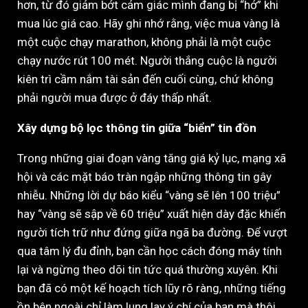
hơn, từ đó giảm bớt cảm giác mình đang bị “hớ” khi
mua lúc giá cao. Hãy ghi nhớ rằng, việc mua vàng là
một cuộc chạy marathon, không phải là một cuộc
chạy nước rút 100 mét. Người thắng cuộc là người
kiên trì cầm nắm tài sản đến cuối cùng, chứ không
phải người mua được ở đáy thấp nhất.
Xây dựng bộ lọc thông tin giữa “biển” tin đồn
Trong những giai đoạn vàng tăng giá kỷ lục, mạng xã
hội và các mặt báo tràn ngập những thông tin gây
nhiễu. Những lời dự báo kiểu “vàng sẽ lên 100 triệu”
hay “vàng sẽ sập về 60 triệu” xuất hiện dày đặc khiến
người tích trữ như đứng giữa ngã ba đường. Để vượt
qua tâm lý đu đỉnh, bạn cần học cách đóng máy tính
lại và ngừng theo dõi tin tức quá thường xuyên. Khi
bạn đã có một kế hoạch tích lũy rõ ràng, những tiếng
ồn bên ngoài chỉ làm lung lay ý chí của bạn mà thôi.