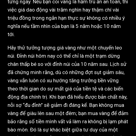
từng ngày. Nếu bạn coi vàng là hầm trú ẩn an toàn, thì
việc giá dao động vài trăm nghìn hay thậm chí vài
triệu đồng trong ngắn hạn thực sự không có nhiều ý
nghĩa nếu tầm nhìn của bạn là 5 năm hoặc 10 năm
tới.
Hãy thử tưởng tượng giá vàng như một chuyến leo
núi. Đỉnh núi hôm nay có thể chỉ là một trạm dừng
chân thấp bé so với đỉnh núi của 10 năm sau. Lịch sử
đã chứng minh rằng, dù có những đợt sụt giảm sâu,
vàng vẫn luôn có xu hướng tăng trưởng bền vững
theo thời gian do sự mất giá của tiền tệ và các biến
động địa chính trị. Khi bạn đã hiểu được bản chất này,
nỗi sợ “đu đỉnh” sẽ giảm đi đáng kể. Bạn không mua
vàng để giàu lên sau một đêm; bạn mua vàng để đảm
bảo rằng số tiền mình vất vả làm ra không bị lạm phát
bào mòn. Đó là sự khác biệt giữa tư duy của một