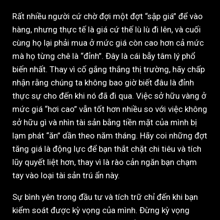
Rất nhiều người cứ chờ đợi một đợt “sập giá” để vào
hàng, nhưng thực tế là giá cứ thế lù lù đi lên, và cuối
cùng họ lại phải mua ở mức giá còn cao hơn cả mức
mà họ từng chê là “đỉnh”. Đây là cái bẫy tâm lý phổ
biến nhất. Thay vì cố gắng thắng thị trường, hãy chấp
nhận rằng chúng ta không bao giờ biết đâu là đỉnh
thực sự cho đến khi nó đã đi qua. Việc sở hữu vàng ở
mức giá “hơi cao” vẫn tốt hơn nhiều so với việc không
sở hữu gì và nhìn tài sản bằng tiền mặt của mình bị
lạm phát “ăn” dần theo năm tháng. Hãy coi những đợt
tăng giá là động lực để bạn thắt chặt chi tiêu và tích
lũy quyết liệt hơn, thay vì là rào cản ngăn bạn chạm
tay vào loại tài sản trú ẩn này.
Sự bình yên trong đầu tư và tích trữ chỉ đến khi bạn
kiểm soát được kỳ vọng của mình. Đừng kỳ vọng