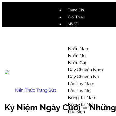
Trang Chủ
Giới Thiệu
Mã SP
Video SP
Mẫu Tham Khảo
Nhẫn Nam
Nhẫn Nữ
Nhẫn Cặp
Dây Chuyền Nam
Dây Chuyền Nữ
Lắc Tay Nam
Kiến Thức Trang Sức
Lắc Tay Nữ
Bông Tai Nam
Bông Tai Nữ
Kỷ Niệm Ngày Cưới – Những
Phụ Kiện