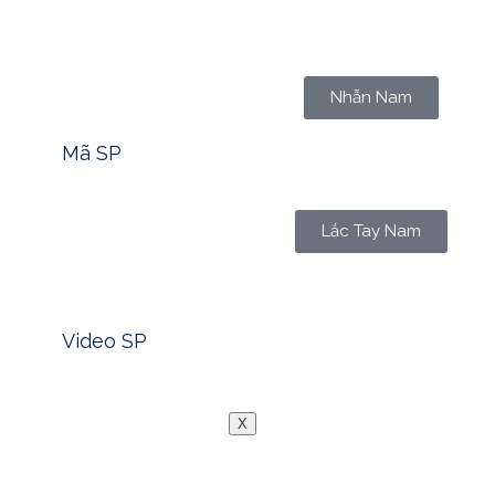
Tìm nhanh mã sản phẩm -> Click
Nhẫn Nam
Mã SP
Lắc Tay Nam
Xem nhanh video sản phẩm -> Click
Video SP
Blog
Liên Hệ
X
I. NGÀY CƯỚI: CHỈ LÀ MỘT NG