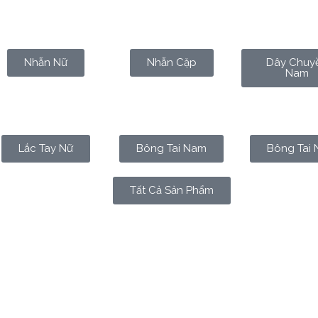
Nhẫn Nữ
Nhẫn Cặp
Dây Chuy
Nam
Lắc Tay Nữ
Bông Tai Nam
Bông Tai 
Tất Cả Sản Phẩm
ÀY TRONG LỊCH, NHƯNG LÀ CẢ MỘ