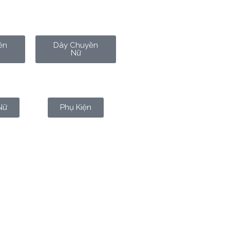
ền
Dây Chuyền
Nữ
Nữ
Phụ Kiện
T ĐỜI TRONG TIM