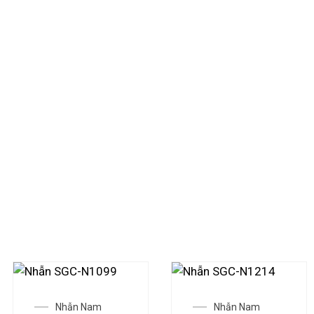
 truyền thống được bảo tồn bằng
 lưỡng, hỗ trợ bởi AI và được
– đều có thể bắt đầu tích luỹ
n trong một thế giới đang biến
Nhẫn Nam
Nhẫn Nam