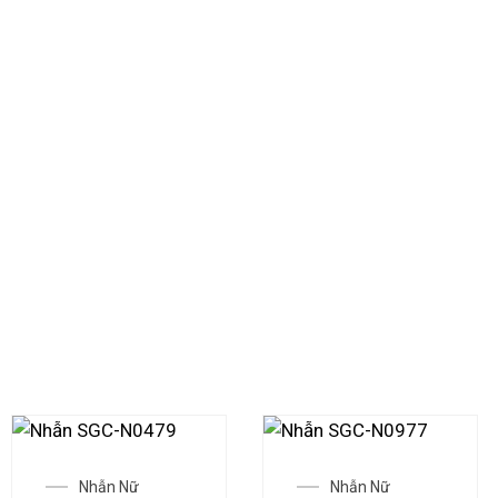
Khi AI trở thành “người bạn đồng hành” trong hành trình tí
công nghệ. Vàng 24K vẫn là chốn an toàn cho tài sản, nhưn
hiện thực hoá nhờ những địa chỉ uy tín như
SaigonCarat
.
Không cần phải là đại gia, cũng không cần vốn lớn, bất cứ 
từng phân vàng cho tương lai. Và như thế, sự ổn định khôn
động không ngừng.
CÁC MẪU TRANG SỨC THAM KHẢO
Nhẫn Nữ
Nhẫn Nữ