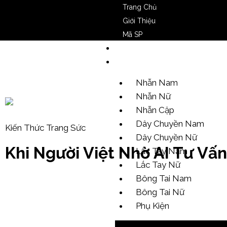
Trang Chủ
Giới Thiệu
Mã SP
Video SP
Mẫu Tham Khảo
Nhẫn Nam
Nhẫn Nữ
Nhẫn Cặp
Dây Chuyền Nam
Kiến Thức Trang Sức
Dây Chuyền Nữ
Khi Người Việt Nhờ AI Tư Vấ
Lắc Tay Nam
Lắc Tay Nữ
Bông Tai Nam
Bông Tai Nữ
Phụ Kiện
Tìm nhanh mã sản phẩm -> Click