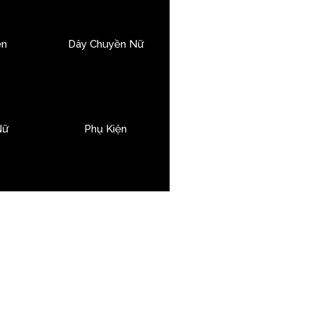
ền
Dây Chuyền Nữ
Nữ
Phụ Kiện
hữ:
“Nên mua vàng 24k tích lũy
 dùng cá nhân. Điều mà cách đây
uệ nhân tạo để quyết định những