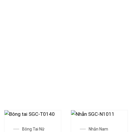
ch luỹ vàng, người Việt đang bước vào một thời đại mới: nơi
g giờ đây nó gắn liền với những quyết định được cân nhắc kỹ
ai – từ người công nhân, sinh viên, đến nhân viên văn phòng 
g còn là điều xa xỉ, mà là lựa chọn chủ động của mỗi cá nhâ
Bông Tai Nữ
Nhẫn Nam