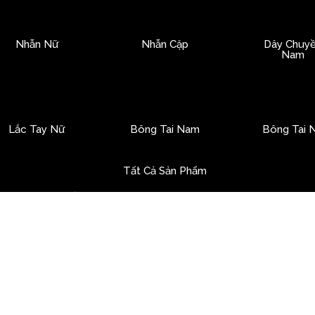
Nhẫn Nữ
Nhẫn Cặp
Dây Chuy
Nam
Lắc Tay Nữ
Bông Tai Nam
Bông Tai 
Tất Cả Sản Phẩm
ên văn phòng sống tại TP.HCM – mở điện thoại và gõ dòng c
 bắt đầu phân tích các lựa chọn tích lũy vàng cho người tiêu
uen thuộc: người Việt đang dần học cách trò chuyện với trí t
H TRỮ CỦA NGƯỜI VIỆT