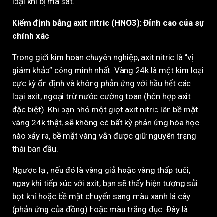
loại khi bị ma sát.
Kiểm định bằng axit nitric (HNO3): Đỉnh cao của sự
chính xác
Trong giới kim hoàn chuyên nghiệp, axit nitric là “vị
giám khảo” công minh nhất. Vàng 24k là một kim loại
cực kỳ ổn định và không phản ứng với hầu hết các
loại axit, ngoại trừ nước cường toan (hỗn hợp axit
đặc biệt). Khi bạn nhỏ một giọt axit nitric lên bề mặt
vàng 24k thật, sẽ không có bất kỳ phản ứng hóa học
nào xảy ra, bề mặt vàng vẫn được giữ nguyên trạng
thái ban đầu.
Ngược lại, nếu đó là vàng giả hoặc vàng thấp tuổi,
ngay khi tiếp xúc với axit, bạn sẽ thấy hiện tượng sủi
bọt khí hoặc bề mặt chuyển sang màu xanh lá cây
(phản ứng của đồng) hoặc màu trắng đục. Đây là